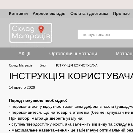
Перейти до основного контенту
Контакти
Адреси складів
Оплата і доставка
Про нас
АКЦІЇ
Ортопедичні матраци
Матрац
Склад Матраців
Блог
ІНСТРУКЦІЯ КОРИСТУВАЧА
ІНСТРУКЦІЯ КОРИСТУВАЧ
14 лютого 2020
Перед покупкою необхідно:
- переконатися у відсутності зовнішніх дефектів чохла (ушкод
- переконайтеся, що на товарі є етикетка (без неї купувати не 
При виборі матраца зверніть увагу на:
- ступінь твердості/гнучкості, яка залежить від виду та складу н
- максимальне навантаження - це забезпечує оптимальний реж