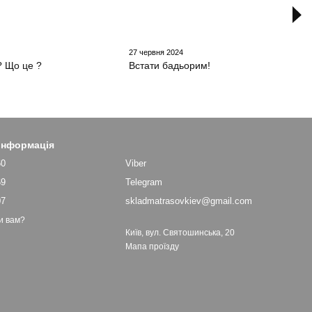
27 червня 2024
? Що це ?
Встати бадьорим!
 інформація
60
Viber
69
Telegram
07
skladmatrasovkiev@gmail.com
и вам?
Київ, вул. Святошинська, 20
Мапа проїзду