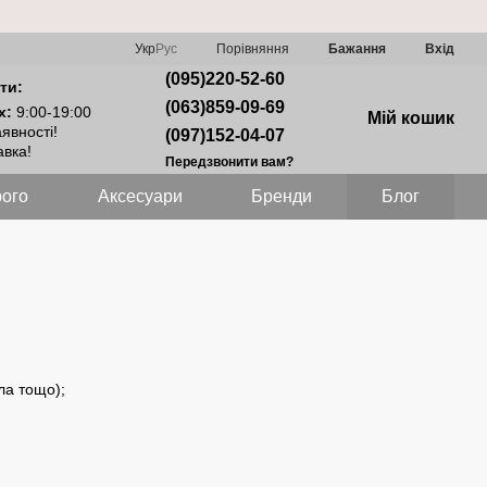
Порівняння
Укр
Рус
Бажання
Вхід
(095)220-52-60
ти:
(063)859-09-69
х:
9:00-19:00
Мій кошик
явності!
(097)152-04-07
вка!
Передзвонити вам?
ого
Аксесуари
Бренди
Блог
ла тощо);