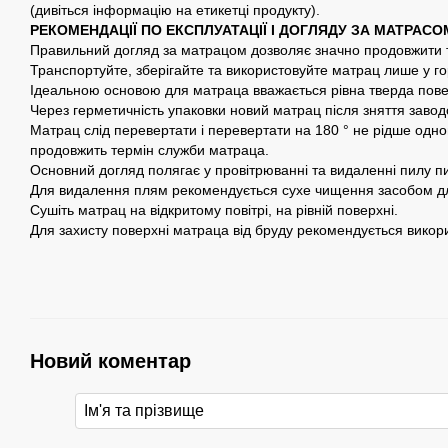
(дивіться інформацію на етикетці продукту).
РЕКОМЕНДАЦІЇ ПО ЕКСПЛУАТАЦІЇ І ДОГЛЯДУ ЗА МАТРАСО
Правильний догляд за матрацом дозволяє значно продовжити т
Транспортуйте, зберігайте та використовуйте матрац лише у го
Ідеальною основою для матраца вважається рівна тверда пове
Через герметичність упаковки новий матрац після зняття завод
Матрац слід перевертати і перевертати на 180 ° не рідше одног
продовжить термін служби матраца.
Основний догляд полягає у провітрюванні та видаленні пилу п
Для видалення плям рекомендується сухе чищення засобом дл
Сушіть матрац на відкритому повітрі, на рівній поверхні.
Для захисту поверхні матраца від бруду рекомендується викор
Новий коментар