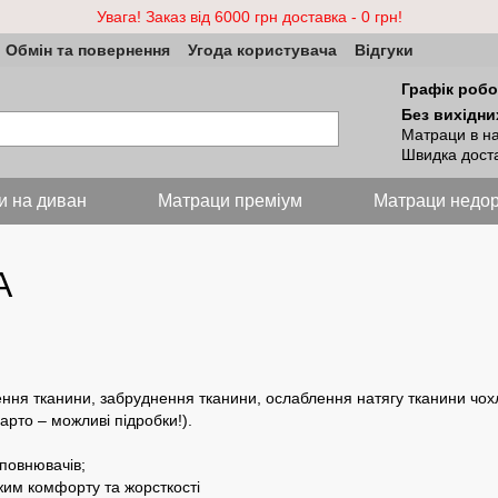
Увага! Заказ від 6000 грн доставка - 0 грн!
Обмін та повернення
Угода користувача
Відгуки
Графік робо
Без вихідни
Матраци в на
Швидка доста
и на диван
Матраци преміум
Матраци недор
А
ження тканини, забруднення тканини, ослаблення натягу тканини чох
варто – можливі підробки!).
аповнювачів;
им комфорту та жорсткості