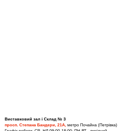
Виставковий зал і Склад № 3
просп. Степана Бандери, 21А,
метро Почайна (Петрівка)
Графік роботи: СР- НД 09:00-18:00; ПН-ВТ
- вихідний