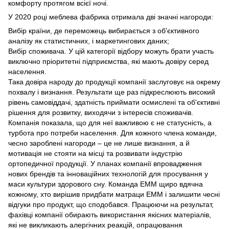
комфорту протягом всієї ночі.
У 2020 році меблева фабрика отримала дві значні нагороди:
Вибір країни, де переможець вибирається з об'єктивного
аналізу як статистичних, і маркетингових даних;
Вибір споживача. У цій категорії відбору можуть брати участь
виключно пріоритетні підприємства, які мають довіру серед
населення.
Така довіра народу до продукції компанії заслуговує на окрему
похвалу і визнання. Результати ще раз підкреслюють високий
рівень самовіддачі, здатність приймати осмислені та об'єктивні
рішення для розвитку, виходячи з інтересів споживачів.
Компанія показала, що для неї важливою є не статусність, а
турбота про потреби населення. Для кожного члена команди,
чесно зароблені нагороди – це не лише визнання, а й
мотивація не стояти на місці та розвивати індустрію
ортопедичної продукції. У планах компанії впровадження
нових брендів та інноваційних технологій для просування у
маси культури здорового сну. Команда ЕММ щиро вдячна
кожному, хто вирішив придбати матраци ЕММ і залишити чесні
відгуки про продукт, що сподобався. Працюючи на результат,
фахівці компанії обирають використання якісних матеріалів,
які не викликають алергічних реакцій, опрацювання