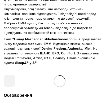
гіпоалергенних матеріалів?
Підсумовуючи, слід сказати, що нагороди, отримані
компанією, повністю відповідають її відповідальності перед
клієнтами та трепетному ставленню до своєї продукції.
Фабрика ЕММ щиро дбає про здоров'я населення,
пропонуючи ортопедичні товари відповідно до потреб та
індивідуальних особливостей кожного клієнта.
Сайт
"Склад Матрасов" skladmatrasov.com.ua
представляє
низку моделей
фабрики ЕММ
. Відмінною якістю, високо
оцінені покупцями серії
Denim, Fredom, Arabeska, Mini
. Не
втратили популярність
ШАНС, ЕКО, ComFort
. З'явилися нові
моделі
Primavera,
Artist, CYTI, Scandy
.
Стала оновленою
відома
Sleep&Fly SF
.
Обговорення