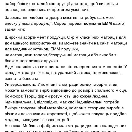
найдрібніших деталей конструкції для того, щоб ви змогли
повноцінно відпочивати протягом усієї ночі.
Завоювання любові та довіри клієнтів потребує вагомого
внеску у якість продукції. Серед переваг
компанії ЕММ
варто
зазначити:
Широкий асортимент продукції. Окрім класичних матраців для
домашнього використання, ви можете знайти на сайті матраци
для медичних установ, ЕММ подушки,
наматрацники,топери,безпружинні матраци або вироби з
блоком незалежних пружин.
Відмінна якість та використання гіпоалергенних компонентів. У
складі матраців - кокос, натуральний латекс, термоволокно,
вовна та бавовна.
Універсальність. У компанії є матраци різних габаритів: ви
можете замовити виріб відповідно до розмірів спального місця.
Комфорт. Творці фірми розуміють, що кожна людина
індивідуальна, і, відповідно, має свої індивідуальні потреби.
Використовуючи різні матеріали, компанія створила вироби з
різними показниками жорсткості, щоб кожен покупець придбав
модель, виходячи зі своїх потреб.
Безпека. Меблева фабрика має матраци для новонароджених
діток - чи це не показник відмінної якості та використання