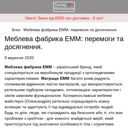
Увага! Заказ від 6000 грн доставка - 0 грн!
Блог
Меблева фабрика ЕММ: перемоги та досягнення.
Меблева фабрика ЕММ: перемоги та
досягнення.
9 вересня 2020
Меблева фабрика ЕММ
– український бренд, який
спеціалізується на виробництві продукції з ортопедичними
характеристиками.
Матраци ЕММ
багато років радують
споживачів відмінною якістю матеріалів, що використовуються,
ретельним підбором складових, оптимізацією характеристик і
своїм широким функціоналом. Катеринославські меблеві
майстерні (Олександрія) ретельно опрацьовують кожну
колекцію та адаптують її під індивідуальні потреби людей.
Будь то діти, люди, які страждають від безсоння або ті, хто має
проблеми з хребтом - для кожного знайдеться виріб, який
пристосується під анатомічні особливості тіла і сприятиме