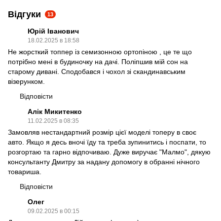
Відгуки
13
Юрій Іванович
18.02.2025 в 18:58
Не жорсткий топпер із семизонною ортопіною , це те що
потрібно мені в будиночку на дачі. Поліпшив мій сон на
старому дивані. Сподобався і чохол зі скандинавським
візерунком.
Відповісти
Алік Микитенко
11.02.2025 в 08:35
Замовляв нестандартний розмір цієї моделі топеру в своє
авто. Якщо я десь вночі їду та треба зупинитись і поспати, то
розгортаю та гарно відпочиваю. Дуже виручає "Малмо", дякую
консультанту Дмитру за надану допомогу в обранні нічного
товариша.
Відповісти
Олег
09.02.2025 в 00:15