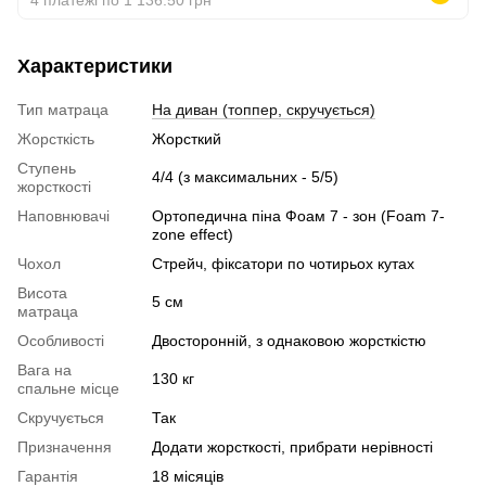
Характеристики
Тип матраца
На диван (топпер, скручується)
Жорсткість
Жорсткий
Ступень
4/4 (з максимальних - 5/5)
жорсткості
Наповнювачі
Ортопедична піна Фоам 7 - зон (Foam 7-
zone effect)
Чохол
Стрейч, фіксатори по чотирьох кутах
Висота
5 см
матраца
Особливості
Двосторонній, з однаковою жорсткістю
Вага на
130 кг
спальне місце
Скручується
Так
Призначення
Додати жорсткості, прибрати нерівності
Гарантія
18 місяців