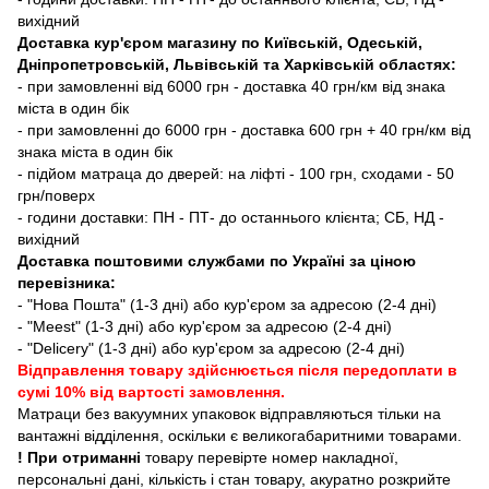
вихідний
Доставка кур'єром магазину по Київській, Одеській,
Дніпропетровській, Львівській та Харківській областях:
- при замовленні від 6000 грн - доставка 40 грн/км від знака
міста в один бік
- при замовленні до 6000 грн - доставка 600 грн + 40 грн/км від
знака міста в один бік
- підйом матраца до дверей: на ліфті - 100 грн, сходами - 50
грн/поверх
- години доставки: ПН - ПТ- до останнього клієнта; СБ, НД -
вихідний
Доставка поштовими службами по Україні за ціною
перевізника:
- "Нова Пошта" (1-3 дні) або кур'єром за адресою (2-4 дні)
- "Meest" (1-3 дні) або кур'єром за адресою (2-4 дні)
- "Delicery" (1-3 дні) або кур'єром за адресою (2-4 дні)
Відправлення товару здійснюється після передоплати в
сумі 10% від вартості замовлення.
Матраци без вакуумних упаковок відправляються тільки на
вантажні відділення, оскільки є великогабаритними товарами.
! При отриманні
товару перевірте номер накладної,
персональні дані, кількість і стан товару, акуратно розкрийте