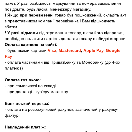
пакет. У разі розбіжності маркування та номера замовлення
повідомте, будь ласка, менеджеру магазину.
! Якщо при перевезенні
товар був пошкоджений, складіть акт
з представником компанії перевізника і Вам відшкодують
збитки.
! У разі відмови
від отримання товару, після його відправки,
необхідно оплатити вартість доставки товару в обидві сторони.
Оплата карткою на сайті:
- будь-якими картами
Visa
,
Mastercard
,
Apple Pay
,
Google
Pay
- оплата частинами від ПриватБанку та Монобанку (до 4-ох
платежів)
Оплата готівкою:
- при самовивозі на складі
- при доставці - кур'єру магазину
Банківський переказ:
- оплата на розрахунковий рахунок, зазначений у рахунку-
фактурі
Накладений платіж: