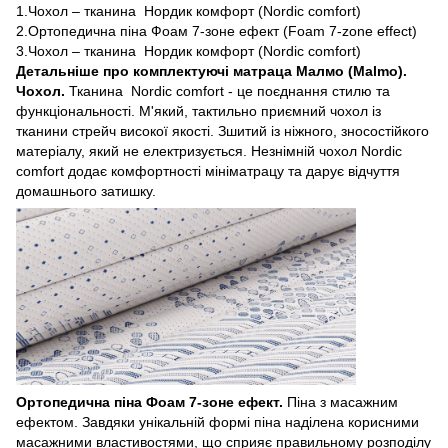
1.Чохол – тканина Нордик комфорт (Nordic comfort)
2.Ортопедична піна Фоам 7-зоне ефект (Foam 7-zone effect)
3.Чохол – тканина Нордик комфорт (Nordic comfort)
Детальніше про комплектуючі матраца Малмо (Malmo).
Чохол.
Тканина Nordic comfort - це поєднання стилю та
функціональності. М'який, тактильно приємний чохол із
тканини стрейч високої якості. Зшитий із ніжного, зносостійкого
матеріалу, який не електризується. Незнімній чохол Nordic
comfort додає комфортності мініматрацу та дарує відчуття
домашнього затишку.
Ортопедична піна Фоам 7-зоне ефект.
Піна з масажним
ефектом. Завдяки унікальній формі піна наділена корисними
масажними властивостями, що сприяє правильному розподілу