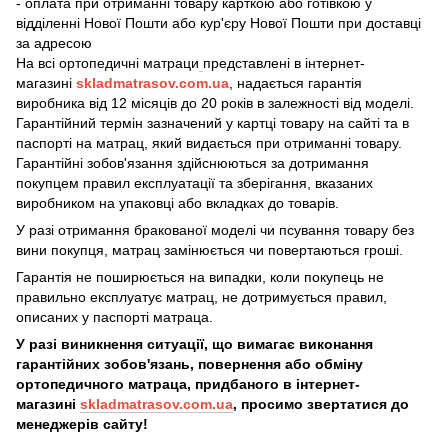
- оплата при отриманні товару карткою або готівкою у
відділенні Нової Пошти або кур'єру Нової Пошти при доставці
за адресою
На всі ортопедичні матраци
представлені в інтернет-
магазині
skladmatrasov.com.ua
, надається гарантія
виробника від 12 місяців до 20 років в залежності від моделі.
Гарантійний термін зазначений у картці товару на сайті та в
паспорті на матрац, який видається при отриманні товару.
​​​Гарантійні зобов'язання здійснюються за дотримання
покупцем правил експлуатації та зберігання, вказаних
виробником на упаковці або вкладках до товарів.
У разі отримання бракованої моделі чи псування товару без
вини покупця, матрац замінюється чи повертаються гроші.
Гарантія не поширюється на випадки, коли покупець не
правильно експлуатує матрац, не дотримується правил,
описаних у паспорті матраца.
У разі виникнення ситуації, що вимагає виконання
гарантійних зобов'язань, повернення або обміну
ортопедичного матраца, придбаного в інтернет-
магазині
skladmatrasov.com.ua
, просимо звертатися до
менеджерів сайту!