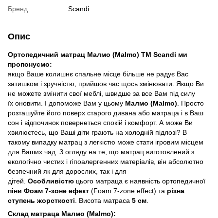
Бренд
Scandi
Опис
Ортопедичний матрац Малмо (Malmo) ТМ Scandi ми
пропонуємо:
якщо Ваше колишнє спальне місце більше не радує Вас
затишком і зручністю, прийшов час щось змінювати. Якщо Ви
не можете змінити свої меблі, швидше за все Вам під силу
їх оновити. І допоможе Вам у цьому
Малмо (Malmo)
. Просто
розташуйте його поверх старого дивана або матраца і в Ваш
сон і відпочинок повернеться спокій і комфорт. А може Ви
хвилюєтесь, що Ваші діти грають на холодній підлозі? В
такому випадку матрац з легкістю може стати ігровим місцем
для Ваших чад. З огляду на те, що матрац виготовлений з
екологічно чистих і гіпоалергенних матеріалів, він абсолютно
безпечний як для дорослих, так і для
дітей.
Особливістю
цього матраца є наявність ортопедичної
піни Фоам 7-зоне ефект
(Foam 7-zone effect) та
різна
ступень жорсткості
. Висота матраса
5 см
.
Склад матраца Малмо (Malmo):