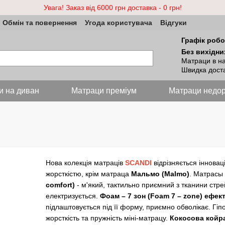
Увага! Заказ від 6000 грн доставка - 0 грн!
Обмін та повернення
Угода користувача
Відгуки
Графік робо
Без вихідни
Матраци в на
Швидка доста
и на диван
Матраци преміум
Матраци недор
Нова колекція матраців
SCANDI
відрізняється інновац
жорсткістю, крім матраца
Мальмо (Malmo)
. Матрасы
comfort)
- м'який, тактильно приємний з тканини стрей
електризується.
Фоам – 7 зон (Foam 7 – zone) ефек
підлаштовується під її форму, приємно обволікає. Гі
жорсткість та пружність міні-матрацу.
Кокосова койра