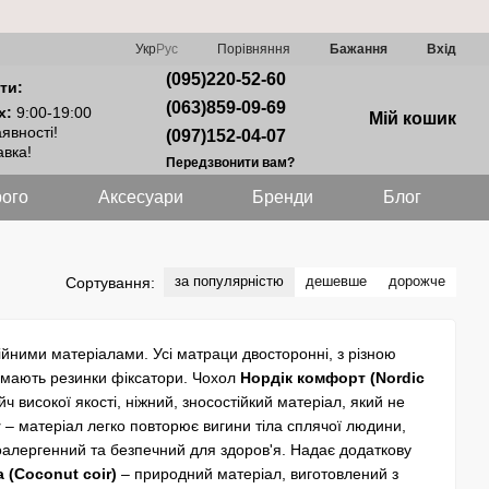
Порівняння
Укр
Рус
Бажання
Вхід
(095)220-52-60
ти:
(063)859-09-69
х:
9:00-19:00
Мій кошик
явності!
(097)152-04-07
вка!
Передзвонити вам?
ого
Аксесуари
Бренди
Блог
за популярністю
дешевше
дорожче
Сортування:
ійними матеріалами. Усі матраци двосторонні, з різною
 мають резинки фіксатори. Чохол
Нордік комфорт (Nordic
ч високої якості, ніжний, зносостійкий матеріал, який не
т
– матеріал легко повторює вигини тіла сплячої людини,
поалергенний та безпечний для здоров'я. Надає додаткову
 (Coconut coir)
– природний матеріал, виготовлений з