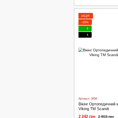
АКЦІЯ
−20%
4
4
Артикул: 3898
Вікінг Ортопедичний 
Viking ТМ Scandi
2 242 грн
2 803 грн