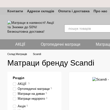
Перейти до основного контенту
Контакти
Адреси складів
Оплата і доставка
Про нас
АКЦІЇ
Ортопедичні матраци
Матрац
Склад Матраців
Scandi
Матраци бренду Scandi
Розділ
АКЦІЇ
5
Ортопедичні матраци
5
Матраци на диван
5
Матраци недорого
3
Акція
5