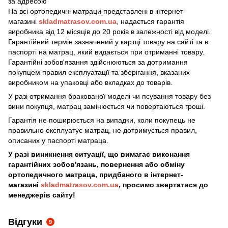
за адресою
На всі ортопедичні матраци
представлені в інтернет-
магазині
skladmatrasov.com.ua
, надається гарантія
виробника від 12 місяців до 20 років в залежності від моделі.
Гарантійний термін зазначений у картці товару на сайті та в
паспорті на матрац, який видається при отриманні товару.
​​​Гарантійні зобов'язання здійснюються за дотримання
покупцем правил експлуатації та зберігання, вказаних
виробником на упаковці або вкладках до товарів.
У разі отримання бракованої моделі чи псування товару без
вини покупця, матрац замінюється чи повертаються гроші.
Гарантія не поширюється на випадки, коли покупець не
правильно експлуатує матрац, не дотримується правил,
описаних у паспорті матраца.
У разі виникнення ситуації, що вимагає виконання
гарантійних зобов'язань, повернення або обміну
ортопедичного матраца, придбаного в інтернет-
магазині
skladmatrasov.com.ua
, просимо звертатися до
менеджерів сайту!
Відгуки
9