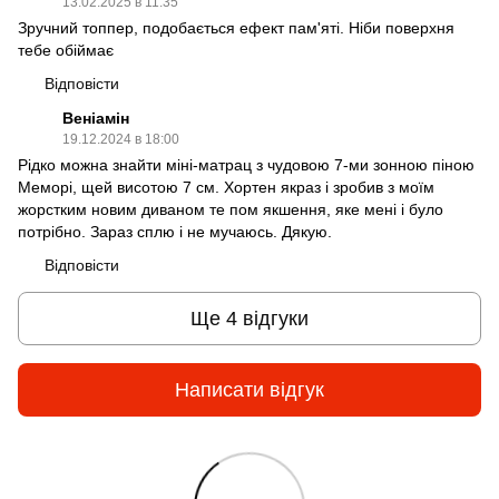
13.02.2025 в 11:35
Зручний топпер, подобається ефект пам'яті. Ніби поверхня
тебе обіймає
Відповісти
Веніамін
19.12.2024 в 18:00
Рідко можна знайти міні-матрац з чудовою 7-ми зонною піною
Меморі, щей висотою 7 см. Хортен якраз і зробив з моїм
жорстким новим диваном те пом якшення, яке мені і було
потрібно. Зараз сплю і не мучаюсь. Дякую.
Відповісти
Ще 4 відгуки
Написати відгук