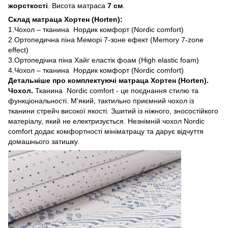
жорсткості
. Висота матраса
7 см
.
Склад матраца Хортен (Horten):
1.Чохол – тканина Нордик комфорт (Nordic comfort)
2.Ортопедична піна Меморі 7-зоне ефект (Memory 7-zone
effect)
3.Ортопедічна піна Хайг еластік фоам (High elastic foam)
4.Чохол – тканина Нордик комфорт (Nordic comfort)
Детальніше про комплектуючі матраца Хортен (Horten).
Чохол.
Тканина Nordic comfort - це поєднання стилю та
функціональності. М'який, тактильно приємний чохол із
тканини стрейч високої якості. Зшитий із ніжного, зносостійкого
матеріалу, який не електризується. Незнімній чохол Nordic
comfort додає комфортності мініматрацу та дарує відчуття
домашнього затишку.