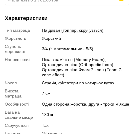
Характеристики
Тип матраца
На диван (топпер, скручується)
Жорсткість
Жорсткий
Ступень
3/4 (з максимальних - 5/5)
жорсткості
Наповнювачі
Піна з пам'яттю (Memory Foam),
Ортопедична піна (Orthopedic foam),
Ортопедична піна Фоам 7 - зон (Foam 7-
zone effect)
Чохол
Стрейч, фіксатори по чотирьох кутах
Висота
7 см
матраца
Особливості
Одна сторона жорстка, друга - трохи м'якше
Вага на
130 кг
спальне місце
Скручується
Так
Гарантія
18 місяців