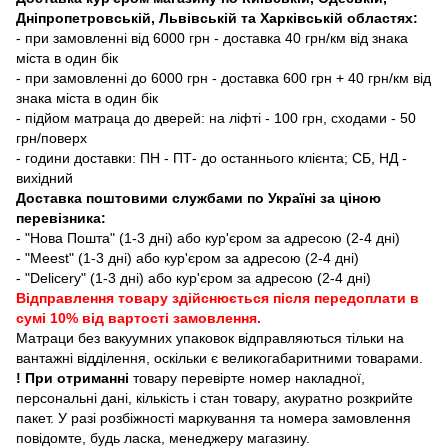
Дніпропетровській, Львівській та Харківській областях:
- при замовленні від 6000 грн - доставка 40 грн/км від знака
міста в один бік
- при замовленні до 6000 грн - доставка 600 грн + 40 грн/км від
знака міста в один бік
- підйом матраца до дверей: на ліфті - 100 грн, сходами - 50
грн/поверх
- години доставки: ПН - ПТ- до останнього клієнта; СБ, НД -
вихідний
Доставка поштовими службами по Україні за ціною
перевізника:
- "Нова Пошта" (1-3 дні) або кур'єром за адресою (2-4 дні)
- "Meest" (1-3 дні) або кур'єром за адресою (2-4 дні)
- "Delicery" (1-3 дні) або кур'єром за адресою (2-4 дні)
Відправлення товару здійснюється після передоплати в
сумі 10% від вартості замовлення.
Матраци без вакуумних упаковок відправляються тільки на
вантажні відділення, оскільки є великогабаритними товарами.
! При отриманні
товару перевірте номер накладної,
персональні дані, кількість і стан товару, акуратно розкрийте
пакет. У разі розбіжності маркування та номера замовлення
повідомте, будь ласка, менеджеру магазину.