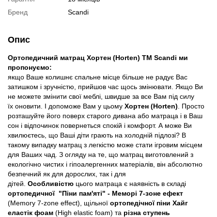
Бренд
Scandi
Опис
Ортопедичний матрац Хортен (Horten) ТМ Scandi ми
пропонуємо:
якщо Ваше колишнє спальне місце більше не радує Вас
затишком і зручністю, прийшов час щось змінювати. Якщо Ви
не можете змінити свої меблі, швидше за все Вам під силу
їх оновити. І допоможе Вам у цьому
Хортен (Horten)
. Просто
розташуйте його поверх старого дивана або матраца і в Ваш
сон і відпочинок повернеться спокій і комфорт. А може Ви
хвилюєтесь, що Ваші діти грають на холодній підлозі? В
такому випадку матрац з легкістю може стати ігровим місцем
для Ваших чад. З огляду на те, що матрац виготовлений з
екологічно чистих і гіпоалергенних матеріалів, він абсолютно
безпечний як для дорослих, так і для
дітей.
Особливістю
цього матраца є наявність в складі
ортопедичної "Піни пам'яті" - Меморі 7-зоне
ефект
(Memory 7-zone effect), щільної
ортопедічної піни Хайг
еластік фоам
(High elastic foam) та
різна ступень