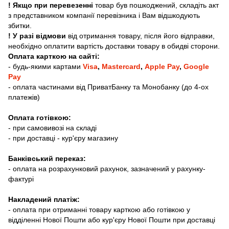
! Якщо при перевезенні
товар був пошкоджений, складіть акт
з представником компанії перевізника і Вам відшкодують
збитки.
! У разі відмови
від отримання товару, після його відправки,
необхідно оплатити вартість доставки товару в обидві сторони.
Оплата карткою на сайті:
- будь-якими картами
Visa
,
Mastercard
,
Apple Pay
,
Google
Pay
- оплата частинами від ПриватБанку та Монобанку (до 4-ох
платежів)
Оплата готівкою:
- при самовивозі на складі
- при доставці - кур'єру магазину
Банківський переказ:
- оплата на розрахунковий рахунок, зазначений у рахунку-
фактурі
Накладений платіж:
- оплата при отриманні товару карткою або готівкою у
відділенні Нової Пошти або кур'єру Нової Пошти при доставці