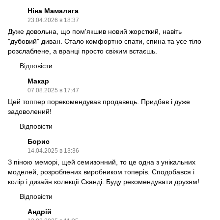
Ніна Мамалига
23.04.2026 в 18:37
Дуже довольна, що пом'якшив новий жорсткий, навіть
"дубовий" диван. Стало комфортно спати, спина та усе тіло
розслаблене, а вранці просто свіжим встаєшь.
Відповісти
Макар
07.08.2025 в 17:47
Цей топпер порекомендував продавець. Придбав і дуже
задоволений!
Відповісти
Борис
14.04.2025 в 13:36
З піною меморі, щей семизонний, то це одна з унікальних
моделей, розроблених виробником топерів. Сподобався і
колір і дизайн колекції Сканді. Буду рекомендувати друзям!
Відповісти
Андрій