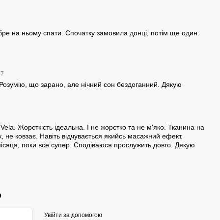
ре на ньому спати. Спочатку замовила донці, потім ще один.
57
Розумію, що зарано, але нічний сон бездоганний. Дякую
ela. Жорсткість ідеальна. І не жорстко та не м'яко. Тканина на
, не ковзає. Навіть відчувається якийсь масажний ефект.
ісяця, поки все супер. Сподіваюся прослужить довго. Дякую
р
Увійти за допомогою