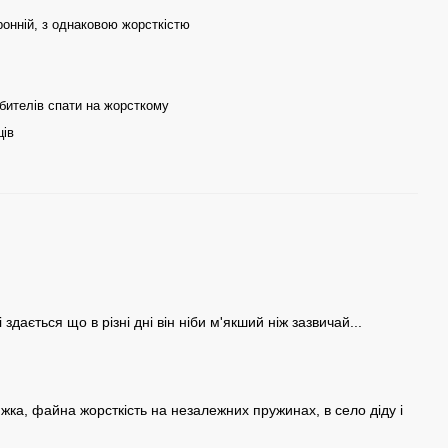
онній, з однаковою жорсткістю
бителів спати на жорсткому
ців
здається що в різні дні він ніби м'якший ніж зазвичай...
жка, файна жорсткість на незалежних пружинах, в село діду і