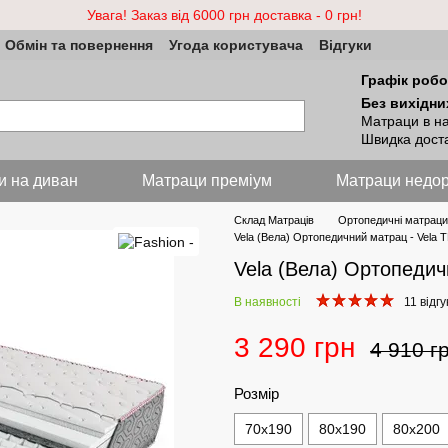
Увага! Заказ від 6000 грн доставка - 0 грн!
Обмін та повернення
Угода користувача
Відгуки
Графік робо
Без вихідни
Матраци в на
Швидка доста
и на диван
Матраци преміум
Матраци недор
Склад Матраців
Ортопедичні матраци
Vela (Вела) Ортопедичний матрац - Vela 
Vela (Вела) Ортопедич
В наявності
11 відгу
3 290 грн
4 910 г
Розмір
70x190
80х190
80х200