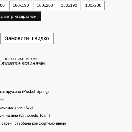
200
160х190
160х200
180х190
180х200
за метр квадратний.
Замовити швидко
ОПЛАТА ЧАСТИНАМИ
4 платежі по 822.50 грн
ні пружини (Pocket Spring)
ий
максимальних - 5/5)
ична піна (Orthopedic foam)
а стрейч стьобана комфортною піною