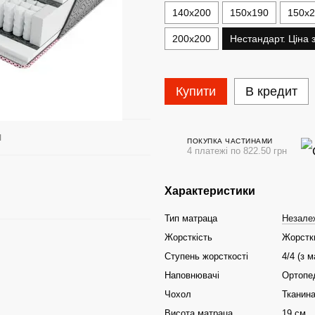
140х200
150х190
150х
200х200
Нестандарт. Ціна 
Купити
В кредит
я
ПОКУПКА ЧАСТИНАМИ
4 платежі по 822.50 грн
Характеристики
Тип матраца
Незалеж
Жорсткість
Жорстк
Ступень жорсткості
4/4 (з 
Наповнювачі
Ортопед
Чохол
Тканин
Висота матраца
19 см