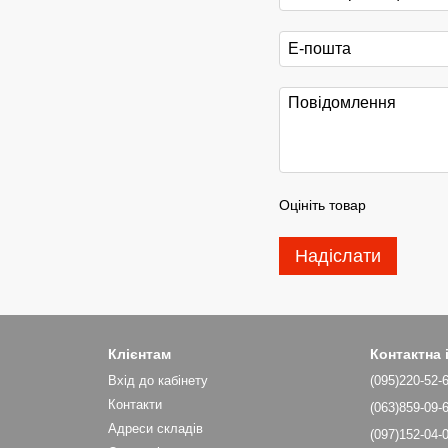
Оцініть товар
Надіслати
Клієнтам
Контактна
Вхід до кабінету
(095)220-52-
Контакти
(063)859-09-
Адреси складів
(097)152-04-