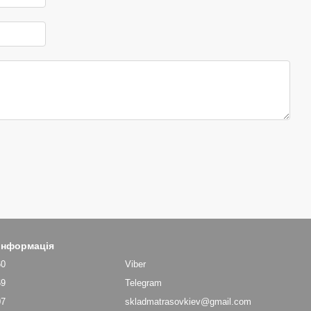
 інформація
60
Viber
69
Telegram
07
skladmatrasovkiev@gmail.com