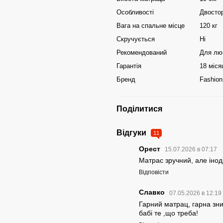
Особливості
Двостор
Вага на спальне місце
120 кг
Скручується
Ні
Рекомендований
Для лю
Гарантія
18 міся
Бренд
Fashion
Поділитися
Відгуки
11
Орест
15.07.2026 в 07:17
Матрас зручний, але іноді 
Відповісти
Славко
07.05.2026 в 12:19
Гарний матрац, гарна зни
бабі те ,що треба!