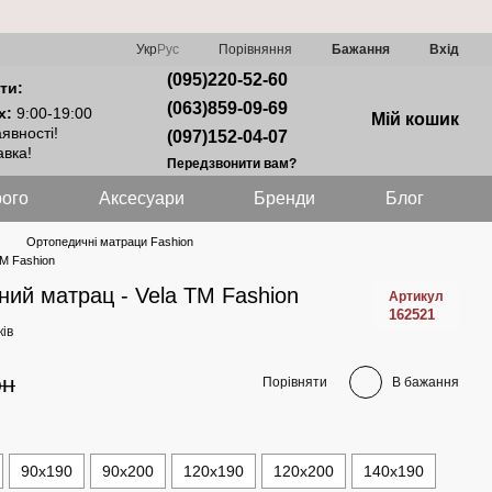
Порівняння
Укр
Рус
Бажання
Вхід
(095)220-52-60
ти:
(063)859-09-69
х:
9:00-19:00
Мій кошик
явності!
(097)152-04-07
вка!
Передзвонити вам?
ого
Аксесуари
Бренди
Блог
Ортопедичні матраци Fashion
ТМ Fashion
ний матрац - Vela ТМ Fashion
Артикул
162521
ків
рн
Порівняти
В бажання
90х190
90х200
120х190
120х200
140х190