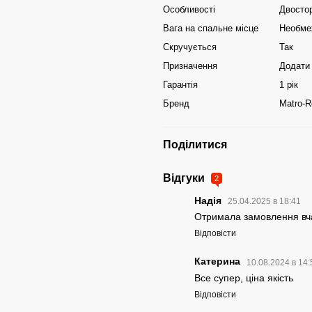
Особливості
Двосто
Вага на спальне місце
Необме
Скручується
Так
Призначення
Додати 
Гарантія
1 рік
Бренд
Matro-R
Поділитися
Відгуки
2
Надія
25.04.2025 в 18:41
Отримала замовлення вча
Відповісти
Катерина
10.08.2024 в 14
Все супер, ціна якість
Відповісти