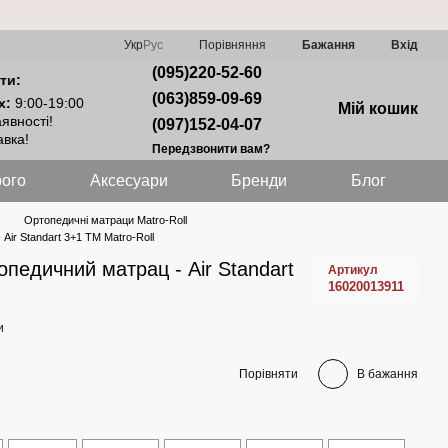
Порівняння
Укр
Рус
Бажання
Вхід
(095)220-52-60
ти:
(063)859-09-69
х:
9:00-19:00
Мій кошик
явності!
(097)152-04-07
вка!
Передзвонити вам?
ого
Аксесуари
Бренди
Блог
Ортопедичні матраци Matro-Roll
ir Standart 3+1 ТМ Matro-Roll
педичний матрац - Air Standart
Артикул
16020013911
и
Порівняти
В бажання