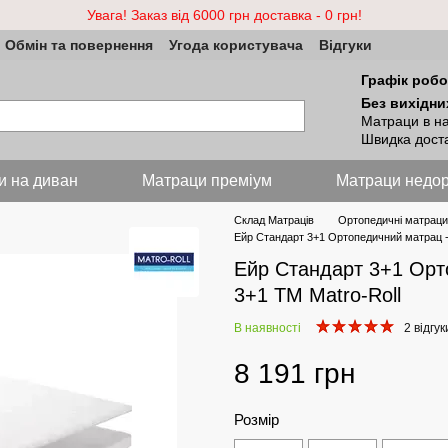
Увага! Заказ від 6000 грн доставка - 0 грн!
Обмін та повернення
Угода користувача
Відгуки
Графік робо
Без вихідни
Матраци в на
Швидка доста
и на диван
Матраци преміум
Матраци недор
Склад Матраців
Ортопедичні матраци
Ейр Стандарт 3+1 Ортопедичний матрац - A
Ейр Стандарт 3+1 Орто
3+1 ТМ Matro-Roll
В наявності
2 відгук
8 191 грн
Розмір