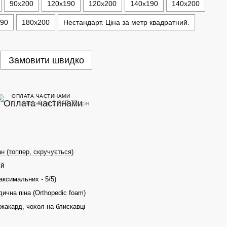
90х200
120х190
120х200
140х190
140х200
190
180х200
Нестандарт. Ціна за метр квадратний.
Замовити швидко
ОПЛАТА ЧАСТИНАМИ
4 платежі по 2 047.75 грн
н (топпер, скручується)
ій
максимальних - 5/5)
ична піна (Orthopedic foam)
жакард, чохол на блискавці