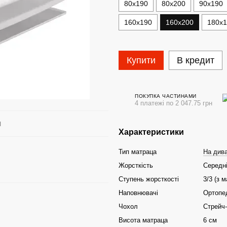
80х190
80х200
90х190
160х190
160х200
180х
Купити
В кредит
ПОКУПКА ЧАСТИНАМИ
4 платежі по 2 047.75 грн
я
Характеристики
Тип матраца
На дива
Жорсткість
Середн
Ступень жорсткості
3/3 (з 
Наповнювачі
Ортопед
Чохол
Стрейч-
Висота матраца
6 см