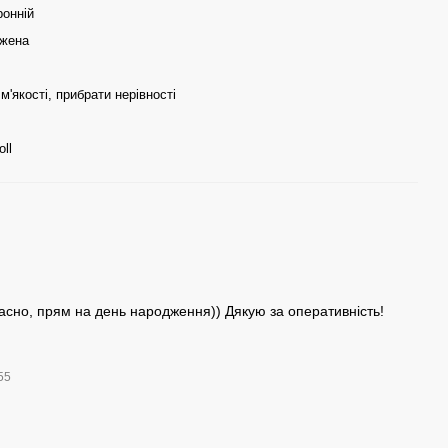
ронній
жена
м'якості, прибрати нерівності
oll
сно, прям на день народження)) Дякую за оперативність!
:55