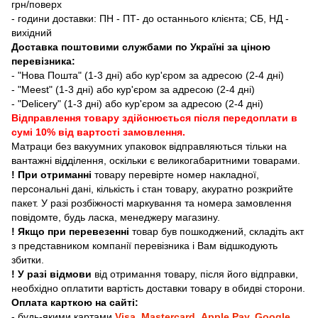
грн/поверх
- години доставки: ПН - ПТ- до останнього клієнта; СБ, НД -
вихідний
Доставка поштовими службами по Україні за ціною
перевізника:
- "Нова Пошта" (1-3 дні) або кур'єром за адресою (2-4 дні)
- "Meest" (1-3 дні) або кур'єром за адресою (2-4 дні)
- "Delicery" (1-3 дні) або кур'єром за адресою (2-4 дні)
Відправлення товару здійснюється після передоплати в
сумі 10% від вартості замовлення.
Матраци без вакуумних упаковок відправляються тільки на
вантажні відділення, оскільки є великогабаритними товарами.
! При отриманні
товару перевірте номер накладної,
персональні дані, кількість і стан товару, акуратно розкрийте
пакет. У разі розбіжності маркування та номера замовлення
повідомте, будь ласка, менеджеру магазину.
! Якщо при перевезенні
товар був пошкоджений, складіть акт
з представником компанії перевізника і Вам відшкодують
збитки.
! У разі відмови
від отримання товару, після його відправки,
необхідно оплатити вартість доставки товару в обидві сторони.
Оплата карткою на сайті:
- будь-якими картами
Visa
,
Mastercard
,
Apple Pay
,
Google