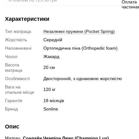
Характеристики
Тип матраца
Незалежні пружини (Pocket Spring)
Жорсткість
Середній
Наповнювачі
Ортопедична піна (Orthopedic foam)
Чохол
Жакард
Висота
20 см
матраца
Особливості
Двосторонній, з однаковою жорсткістю
Вага на
120 кг
спальне місце
Гарантія
18 місяців
Бренд
Sonline
Опис
Матрац
Сонлайн
Чемпіон Люкс (Champion Lux)