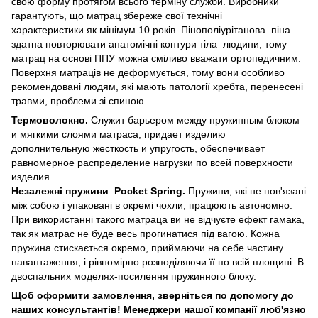
свою форму протягом всього терміну служби. Виробники
гарантують, що матрац збереже свої технічні
характеристики як мінімум 10 років. Пінополіурітанова піна
здатна повторювати анатомічні контури тіла людини, тому
матрац на основі ППУ можна сміливо вважати ортопедичним.
Поверхня матраців не деформується, тому вони особливо
рекомендовані людям, які мають патології хребта, перенесені
травми, проблеми зі спиною.
Термоволокно.
Служит барьером между пружинным блоком
и мягкими слоями матраса, придает изделию
дополнительную жесткость и упругость, обеспечивает
равномерное распределение нагрузки по всей поверхности
изделия.
Незалежні пружини Pocket Spring.
Пружини, які не пов'язані
між собою і упаковані в окремі чохли, працюють автономно.
При використанні такого матраца ви не відчуєте ефект гамака,
так як матрас не буде весь прогинатися під вагою. Кожна
пружина стискається окремо, приймаючи на себе частину
навантаження, і рівномірно розподіляючи її по всій площині. В
двоспальних моделях-посилення пружинного блоку.
Щоб оформити замовлення, зверніться по допомогу до
наших консультантів! Менеджери нашої компанії люб'язно