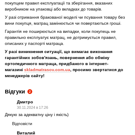
покупцем правил експлуатації та зберігання, вказаних
виробником на упаковці або вкладках до товарів.
У разі отримання бракованої моделі чи псування товару без
вини покупця, матрац замінюється чи повертаються гроші.
Гарантія не поширюється на випадки, коли покупець не
правильно експлуатує матрац, не дотримується правил,
описаних у паспорті матраца.
У разі виникнення ситуації, що вимагає виконання
гарантійних зобов'язань, повернення або обміну
ортопедичного матраца, придбаного в інтернет-
магазині
skladmatrasov.com.ua
, просимо звертатися до
менеджерів сайту!
Відгуки
2
Дмитро
30.11.2024 в 17:26
Дякую за адекватну ціну і якість)
Відповісти
Виталий