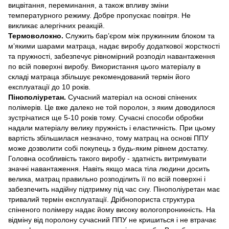
вицвітання, переминання, а також впливу зміни
температурного режиму. Добре пропускає повітря. Не
викликає алергічних реакцій.
Термоволокно.
Служить бар’єром між пружинним блоком та
м’якими шарами матраца, надає виробу додаткової жорсткості
та пружності, забезпечує рівномірний розподіл навантаження
по всій поверхні виробу. Використання цього матеріалу в
складі матраца збільшує рекомендований термін його
експлуатації до 10 років.
Пінополіуретан.
Сучасний матеріал на основі спінених
полімерів. Це вже далеко не той поролон, з яким доводилося
зустрічатися ще 5-10 років тому. Сучасні способи обробки
надали матеріалу велику пружність і еластичність. При цьому
вартість збільшилася незначно, тому матрац на основі ППУ
може дозволити собі покупець з будь-яким рівнем достатку.
Головна особливість такого виробу - здатність витримувати
значні навантаження. Навіть якщо маса тіла людини досить
велика, матрац правильно розподілить її по всій поверхні і
забезпечить надійну підтримку під час сну. Пінополіуретан має
тривалий термін експлуатації. Дрібнопориста структура
спіненого полімеру надає йому високу вологопроникність. На
відміну від поролону сучасний ППУ не кришиться і не втрачає