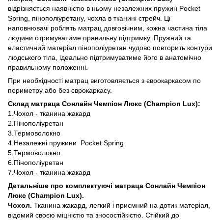
відрізняється наявністю в ньому незалежних пружин Pocket
Spring, пінополіуретану, чохла в тканині стрейч. Ці
наповнювачі роблять матрац довговічним, кожна частина тіла
людини отримуватиме правильну підтримку. Пружний та
еластичний матеріал пінополіуретан чудово повторить контури
людського тіла, ідеально підтримуватиме його в анатомічно
правильному положенні.
При необхідності матрац виготовляється з єврокаркасом по
периметру або без єврокаркасу.
Склад матраца Сонлайн Чемпіон Люкс (Champion Lux):
1.Чохол - тканина жакард
2.Пінополіуретан
3.Термоволокно
4.Незалежні пружини Pocket Spring
5.Термоволокно
6.Пінополіуретан
7.Чохол - тканина жакард
Детальніше про комплектуючі матраца Сонлайн
Чемпіон
Люкс (Champion Lux).
Чохол.
Тканина жакард, легкий і приємний на дотик матеріал,
відомий своєю міцністю та зносостійкістю. Стійкий до