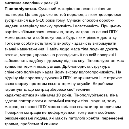
викликає алергічних реакцій.
Пінополіуретан.
Сучасний матеріал на основі спінених
полімерів. Це вже далеко не той поролон, з яким доводилося
зустрічатися ще 5-10 років тому. Сучасні способи обробки
надали матеріалу велику пружність і еластичність. При цьому
вартість збільшилася незначно, тому матрац на основі ППУ
може дозволити собі покупець з будь-яким рівнем достатку.
Головна особливість такого виробу - здатність витримувати
значні навантаження. Навіть якщо маса тіла людини досить
велика, матрац правильно розподілить її по всій поверхні і
забезпечить надійну підтримку під час сну. Пінополіуретан має
тривалий термін експлуатації. Дрібнопориста структура
спіненого полімеру надає йому високу вологопроникність. На
відміну від поролону сучасний ППУ не кришиться і не втрачає
свою форму протягом всього терміну служби. Виробники
гарантують, що матрац збереже свої технічні
характеристики як мінімум 10 років. Пінополіурітанова піна
здатна повторювати анатомічні контури тіла людини, тому
матрац на основі ППУ можна сміливо вважати ортопедичним.
Поверхня матраців не деформується, тому вони особливо
рекомендовані людям, які мають патології хребта, перенесені
травми, проблеми зі спиною.