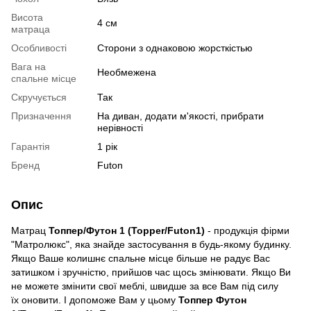
Висота
4 см
матраца
Особливості
Сторони з однаковою жорсткістью
Вага на
Необмежена
спальне місце
Скручується
Так
Призначення
На диван, додати м'якості, прибрати
нерівності
Гарантія
1 рік
Бренд
Futon
Опис
Матрац
Топпер/Футон 1 (Topper/Futon1)
- продукція фірми
"Матролюкс", яка знайде застосування в будь-якому будинку.
Якщо Ваше колишнє спальне місце більше не радує Вас
затишком і зручністю, прийшов час щось змінювати. Якщо Ви
не можете змінити свої меблі, швидше за все Вам під силу
їх оновити. І допоможе Вам у цьому
Топпер Футон