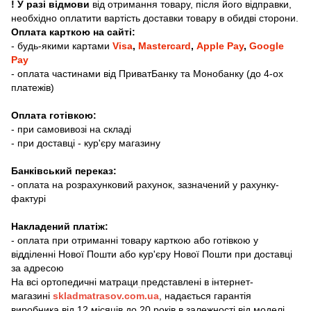
! У разі відмови
від отримання товару, після його відправки,
необхідно оплатити вартість доставки товару в обидві сторони.
Оплата карткою на сайті:
- будь-якими картами
Visa
,
Mastercard
,
Apple Pay
,
Google
Pay
- оплата частинами від ПриватБанку та Монобанку (до 4-ох
платежів)
Оплата готівкою:
- при самовивозі на складі
- при доставці - кур'єру магазину
Банківський переказ:
- оплата на розрахунковий рахунок, зазначений у рахунку-
фактурі
Накладений платіж:
- оплата при отриманні товару карткою або готівкою у
відділенні Нової Пошти або кур'єру Нової Пошти при доставці
за адресою
На всі ортопедичні матраци
представлені в інтернет-
магазині
skladmatrasov.com.ua
, надається гарантія
виробника від 12 місяців до 20 років в залежності від моделі.