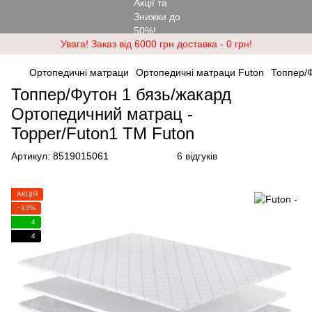
Увага! Заказ від 6000 грн доставка - 0 грн!
Ортопедичні матраци
Ортопедичні матраци Futon
Топпер/Ф
Топпер/Футон 1 бязь/жакард
Ортопедичний матрац -
Topper/Futon1 ТМ Futon
Артикул:
8519015061
6 відгуків
АКЦІЯ
−13%
4
4