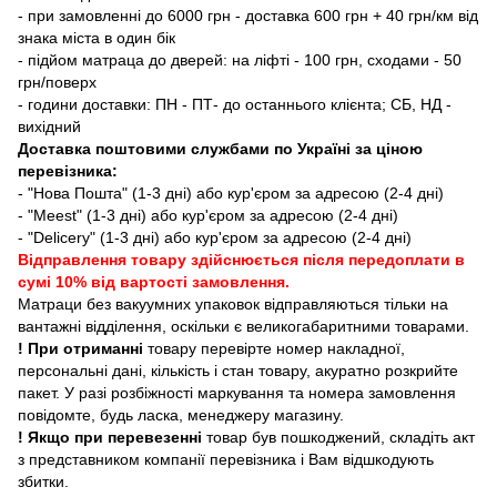
- при замовленні до 6000 грн - доставка 600 грн + 40 грн/км від
знака міста в один бік
- підйом матраца до дверей: на ліфті - 100 грн, сходами - 50
грн/поверх
- години доставки: ПН - ПТ- до останнього клієнта; СБ, НД -
вихідний
Доставка поштовими службами по Україні за ціною
перевізника:
- "Нова Пошта" (1-3 дні) або кур'єром за адресою (2-4 дні)
- "Meest" (1-3 дні) або кур'єром за адресою (2-4 дні)
- "Delicery" (1-3 дні) або кур'єром за адресою (2-4 дні)
Відправлення товару здійснюється після передоплати в
сумі 10% від вартості замовлення.
Матраци без вакуумних упаковок відправляються тільки на
вантажні відділення, оскільки є великогабаритними товарами.
! При отриманні
товару перевірте номер накладної,
персональні дані, кількість і стан товару, акуратно розкрийте
пакет. У разі розбіжності маркування та номера замовлення
повідомте, будь ласка, менеджеру магазину.
! Якщо при перевезенні
товар був пошкоджений, складіть акт
з представником компанії перевізника і Вам відшкодують
збитки.