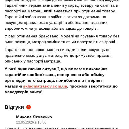
Гарантійний термін зазначений у картці товару на сайті та в
паспорті на матрац, який видається при отриманні товару.
​​​Гарантійні зобов'язання здійснюються за дотримання
покупцем правил експлуатації та зберігання, вказаних
виробником на упаковці або вкладках до товарів.
У разі отримання бракованої моделі чи псування товару без
вини покупця, матрац замінюється чи повертаються гроші.
Гарантія не поширюється на випадки, коли покупець не
правильно експлуатує матрац, не дотримується правил,
описаних у паспорті матраца.
У разі виникнення ситуації, що вимагає виконання
гарантійних зобов'язань, повернення або обміну
ортопедичного матраца, придбаного в інтернет-
магазині
skladmatrasov.com.ua
, просимо звертатися до
менеджерів сайту!
Відгуки
6
Микола Яковенко
22.05.2026 в 16:56
Футон 1 - це просто, дешево, сердито і швидка поставка під