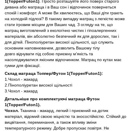
1(Topper/Futon1)
. Просто розташуйте його поверх старого
дивана або матраца і в Ваш сон і відпочинок повернеться
спокій і комфорт. А може Ви хвилюєтесь, що Ваші діти грають
на холодній підлозі? В такому випадку матрац з легкістю може
стати ігровим місцем для Ваших чад. З огляду на те, що
матрац виготовлений з екологічно чистих і гіпоалергенних
матеріалів, він абсолютно безпечний як для дорослих, так і
для дітей. Пінополіуретан високої щільності, що служить
основним наповнювачем, дозволить Вашому тілу
довго відчувати під собою приємну м'якість та
насолоджуватися якісним відпочинком. Матрац по кутах має
гумки для фіксації.
Склад матраца Топпер/Футон 1(Topper/Futon1):
1.Чохол - жакард
2.Пінополіуретан високої щільності
3.Чохол - жакард
Детальніше про комплектуючі матраца Футон
1(Topper/Futon1).
Чохол.
Тканина - жакард, легкий і приємний на дотик
матеріал, відомий своєю міцністю та зносостійкістю. Стійкий до
вицвітання, переминання, а також впливу зміни
температурного режиму. Добре пропускає повітря. Не