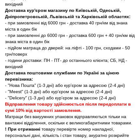
вихідний
Доставка кур'єром магазину по Київській, Одеській,
Дніпропетровській, Львівській та Харківській областях:
- при замовленні від 6000 грн - доставка 40 грн/км від знака
міста в один бік
- при замовленні до 6000 грн - доставка 600 грн + 40 грн/км від
знака міста в один бік
- підйом матраца до дверей: на ліфті - 100 грн, сходами - 50
грн/поверх
- години доставки: ПН - ПТ- до останнього клієнта; СБ, НД -
вихідний
Доставка поштовими службами по Україні за ціною
перевізника:
- "Нова Пошта" (1-3 дні) або кур'єром за адресою (2-4 дні)
- "Meest" (1-3 дні) або кур'єром за адресою (2-4 дні)
- "Delicery" (1-3 дні) або кур'єром за адресою (2-4 дні)
Відправлення товару здійснюється після передоплати в
сумі 10% від вартості замовлення.
Матраци без вакуумних упаковок відправляються тільки на
вантажні відділення, оскільки є великогабаритними товарами.
! При отриманні
товару перевірте номер накладної,
персональні дані, кількість і стан товару, акуратно розкрийте