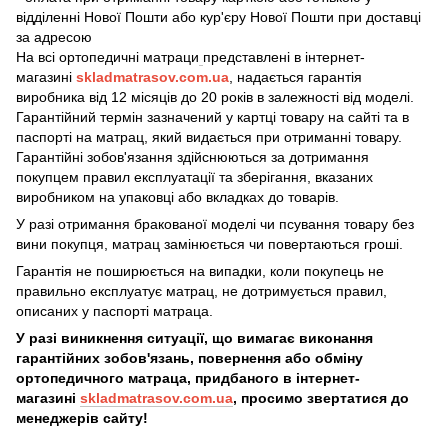
відділенні Нової Пошти або кур'єру Нової Пошти при доставці
за адресою
На всі ортопедичні матраци
представлені в інтернет-
магазині
skladmatrasov.com.ua
, надається гарантія
виробника від 12 місяців до 20 років в залежності від моделі.
Гарантійний термін зазначений у картці товару на сайті та в
паспорті на матрац, який видається при отриманні товару.
​​​Гарантійні зобов'язання здійснюються за дотримання
покупцем правил експлуатації та зберігання, вказаних
виробником на упаковці або вкладках до товарів.
У разі отримання бракованої моделі чи псування товару без
вини покупця, матрац замінюється чи повертаються гроші.
Гарантія не поширюється на випадки, коли покупець не
правильно експлуатує матрац, не дотримується правил,
описаних у паспорті матраца.
У разі виникнення ситуації, що вимагає виконання
гарантійних зобов'язань, повернення або обміну
ортопедичного матраца, придбаного в інтернет-
магазині
skladmatrasov.com.ua
, просимо звертатися до
менеджерів сайту!