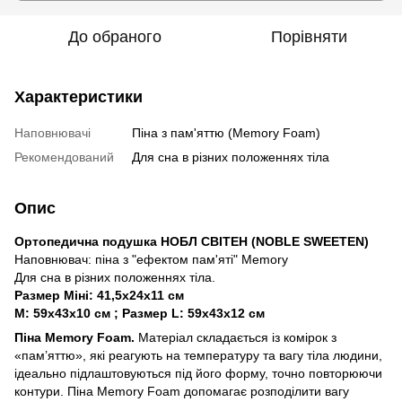
До обраного
Порівняти
Характеристики
Наповнювачі
Піна з пам'яттю (Memory Foam)
Рекомендований
Для сна в різних положеннях тіла
Опис
Ортопедична подушка НОБЛ СВІТЕН (NOBLE SWEETEN)
Наповнювач: піна з "ефектом пам'яті" Memory
Для сна в різних положеннях тіла.
Размер Міні: 41,5х24х11 см
M: 59х43х10 см ; Размер L: 59х43х12 см
Піна Memory Foam.
Матеріал складається із комірок з
«пам’яттю», які реагують на температуру та вагу тіла людини,
ідеально підлаштовуються під його форму, точно повторюючи
контури. Піна Memory Foam допомагає розподілити вагу