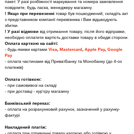
пакет. У разі розбіжності маркування та номера замовлення
повідомте, будь ласка, менеджеру магазину.
! Якщо при перевезенні
товар був пошкоджений, складіть акт
з представником компанії перевізника і Вам відшкодують
збитки.
! У разі відмови
від отримання товару, після його відправки,
необхідно оплатити вартість доставки товару в обидві сторони.
Оплата карткою на сайті:
- будь-якими картами
Visa
,
Mastercard
,
Apple Pay
,
Google
Pay
- оплата частинами від ПриватБанку та Монобанку (до 4-ох
платежів)
Оплата готівкою:
- при самовивозі на складі
- при доставці - кур'єру магазину
Банківський переказ:
- оплата на розрахунковий рахунок, зазначений у рахунку-
фактурі
Накладений платіж:
- оплата при отриманні товару карткою або готівкою у