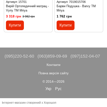
Артикул: 15701
Артикул: 7019015706
Вирій Ортопедичний матрац -
Барви Подушка - Barvy ТМ
Vyriy ТМ Mriya
Mriya
3 318 грн
1 762 грн
3 982 грн
Купити
Купити
(095)220-52-60
(063)859-09-69
(097)152-04-07
Контакти
Повна версія сайту
© 2014—2026
Укр
Рус
Інтернет-магазин створений з Хорошоп