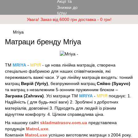
Увага! Заказ від 6000 грн доставка - 0 грн!
Mriya
Матраци бренду Mriya
ТМ
MRIYA
-
МРІЯ
- це нова лінійка матраців, створена
спеціально фабрикою для наших співвітчизників, які
переживають важкі часи. У цю лінійку матраців входять: тонкий
матрац
Вирій (Vyriy)
, безпружинний матрац
Сяйво (Syayvo)
та матрац з незалежним 5-зонним пружинним блоком –
Заграва (Zahrava)
. Усі матраци ТМ
MRIYA
-
МРІЯ
поєднує: 1.
Надійність ( для будь-якої ваги) 2. Зроблені з добротних
матеріалів, довговічні 3. Підходять для людей із різним
відчуттям комфорту. 4. Цілком справедлива ціна.
На нашому сайті
skladmatrasov.com.ua
представлена
продукція
MatroLuxe
.
Компанія
MatroLuxe
успішно виготовляє матраци з 2004 року.