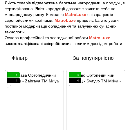
Якість товарів підтверджена багатьма нагородами, а продукція
сертифікована. Якість продукції дозволяє заявити себе на
міжнародному ринку. Компанія
MatroLuxe
співпрацює із
європейськими країнами.
MatroLuxe
приділяє багато уваги
постійної модернізації обладнання та залученню сучасних
технологій.
Основа професійної та злагодженої роботи
MatroLuxe
–
висококваліфіковані співробітники з великим досвідом роботи.
Фільтр
За популярністю
4
4
4
4