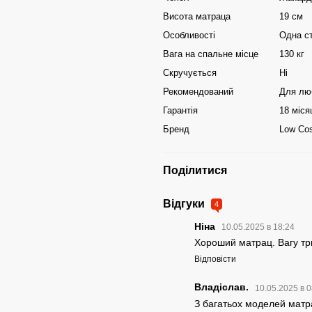
Висота матраца
19 см
Особливості
Одна ст
Вага на спальне місце
130 кг
Скручується
Ні
Рекомендований
Для лю
Гарантія
18 міся
Бренд
Low Co
Поділитися
Відгуки
4
Ніна
10.05.2025 в 18:24
Хороший матрац. Вагу три
Відповісти
Владіслав.
10.05.2025 в 
З багатьох моделей матра