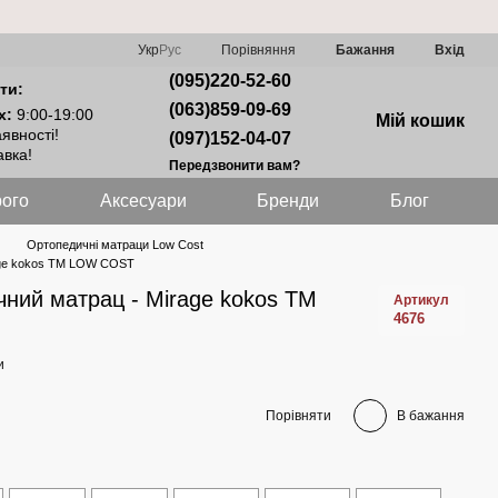
Порівняння
Укр
Рус
Бажання
Вхід
(095)220-52-60
ти:
(063)859-09-69
х:
9:00-19:00
Мій кошик
явності!
(097)152-04-07
вка!
Передзвонити вам?
ого
Аксесуари
Бренди
Блог
Ортопедичні матраци Low Cost
age kokos ТМ LOW COST
ний матрац - Mirage kokos ТМ
Артикул
4676
и
Порівняти
В бажання