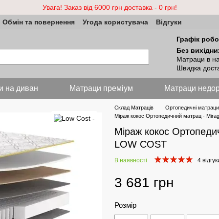
Увага! Заказ від 6000 грн доставка - 0 грн!
Обмін та повернення
Угода користувача
Відгуки
Графік робо
Без вихідни
Матраци в на
Швидка доста
и на диван
Матраци преміум
Матраци недор
Склад Матраців
Ортопедичні матраци
Міраж кокос Ортопедичний матрац - Mir
Міраж кокос Ортопедич
LOW COST
В наявності
4 відгук
3 681 грн
Розмір