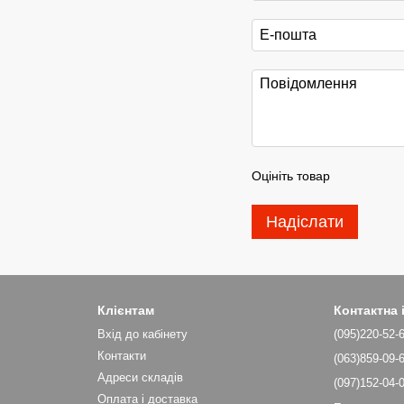
Оцініть товар
Надіслати
Клієнтам
Контактна
Вхід до кабінету
(095)220-52-
Контакти
(063)859-09-
Адреси складів
(097)152-04-
Оплата і доставка