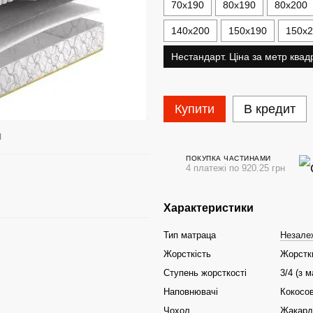
70x190
80х190
80х200
140х200
150х190
150х
Нестандарт. Ціна за метр квад
Купити
В кредит
я
ПОКУПКА ЧАСТИНАМИ
4 платежі по 920.25 грн
Характеристики
Тип матраца
Незалеж
Жорсткість
Жорстк
Ступень жорсткості
3/4 (з 
Наповнювачі
Кокосов
Чохол
Жакард