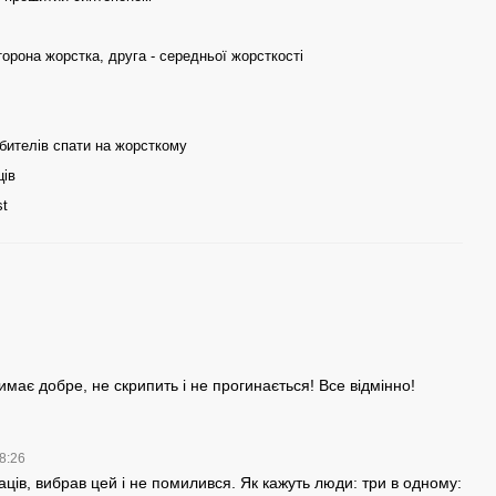
орона жорстка, друга - середньої жорсткості
бителів спати на жорсткому
ців
st
має добре, не скрипить і не прогинається! Все відмінно!
08:26
ців, вибрав цей і не помилився. Як кажуть люди: три в одному: