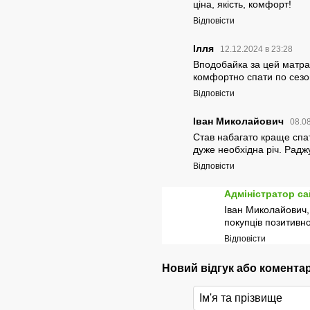
ціна, якість, комфорт!
Відповісти
Ілля
12.12.2024 в 23:28
Вподобайка за цей матраси
комфортно спати по сезона
Відповісти
Іван Миколайович
08.0
Став набагато краще спати
дуже необхідна річ. Радж
Відповісти
Адміністратор са
Іван Миколайович,
покупців позитивно 
Відповісти
Новий відгук або комента