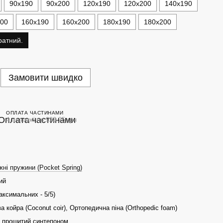
90х190
90х200
120х190
120х200
140х190
200
160х190
160х200
180х190
180х200
ратний.
Замовити швидко
ОПЛАТА ЧАСТИНАМИ
4 платежі по 920.25 грн
ні пружини (Pocket Spring)
ий
максимальних - 5/5)
а койра (Coconut coir), Ортопедична піна (Orthopedic foam)
 прошитий синтепоном