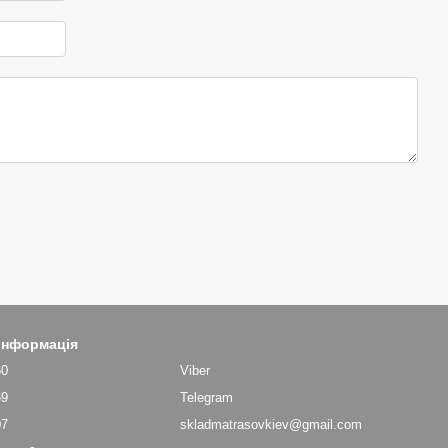
 інформація
60
Viber
69
Telegram
07
skladmatrasovkiev@gmail.com