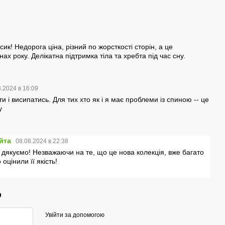
к! Недорога ціна, різний по жорсткості сторін, а це
х року. Делікатна підтримка тіла та хребта під час сну.
8.2024 в 16:09
 і висипатись. Для тих хто як і я має проблеми із спиною -- це
у
йта
08.08.2024 в 22:38
 дякуємо! Незважаючи на те, що це нова колекція, вже багато
оцінили її якість!
р
Увійти за допомогою