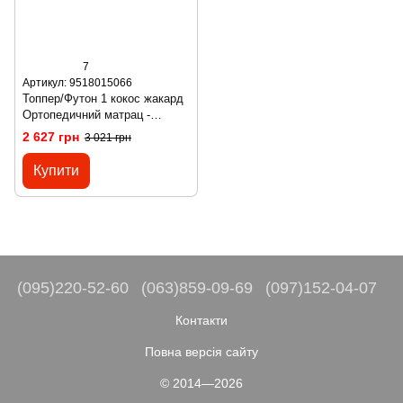
7
Артикул: 9518015066
Топпер/Футон 1 кокос жакард
Ортопедичний матрац -
Topper/Futon 1 kokos ТМ Futon
2 627 грн
3 021 грн
Купити
(095)220-52-60
(063)859-09-69
(097)152-04-07
Контакти
Повна версія сайту
© 2014—2026