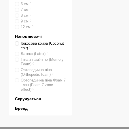
6 см
0
7 см
0
8 см
0
9 см
0
12 см
0
Наповнювачі
Кокосова койра (Coconut
coir)
1
Латекс (Latex)
0
Піна з пам'яттю (Memory
Foam)
0
Ортопедична піна
(Orthopedic foam)
0
Ортопедична піна Фоам 7
- зон (Foam 7-zone
effect)
0
Скручується
Бренд