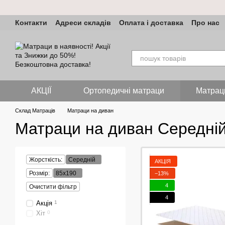
Перейти до основного контенту
Контакти
Адреси складів
Оплата і доставка
Про нас
АКЦІЇ
Ортопедичні матраци
Матрац
Склад Матраців
Матраци на диван
Матраци на диван Середній
Жорсткість:
Середній
АКЦІЯ
Розмір:
85х190
−13%
4
Очистити фільтр
4
Акція
1
Хіт
0