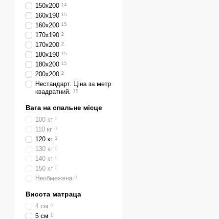
150х200
14
160х190
15
160х200
15
170х190
2
170х200
2
180х190
15
180х200
15
200х200
2
Нестандарт. Ціна за метр
квадратний.
15
Вага на спальне місце
100 кг
0
110 кг
0
120 кг
1
130 кг
0
140 кг
0
150 кг
0
Необмежена
0
Висота матраца
4 см
0
5 см
1