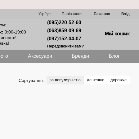
Порівняння
Укр
Рус
Бажання
Вхід
(095)220-52-60
ти:
(063)859-09-69
х:
9:00-19:00
Мій кошик
явності!
(097)152-04-07
вка!
Передзвонити вам?
ого
Аксесуари
Бренди
Блог
за популярністю
дешевше
дорожче
Сортування: