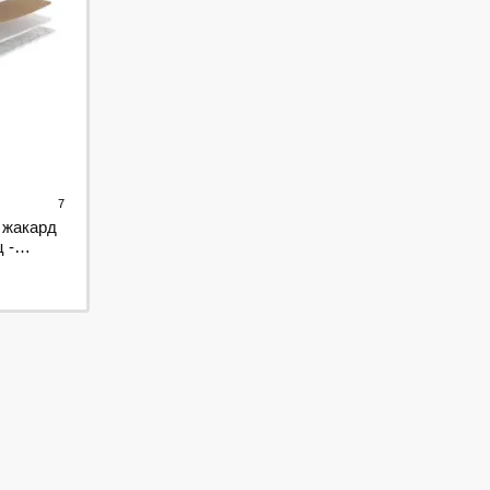
7
 жакард
 -
 ТМ Futon