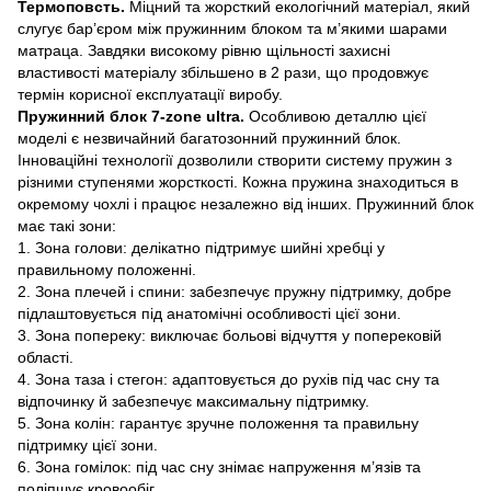
Термоповсть.
Міцний та жорсткий екологічний матеріал, який
слугує бар’єром між пружинним блоком та м’якими шарами
матраца. Завдяки високому рівню щільності захисні
властивості матеріалу збільшено в 2 рази, що продовжує
термін корисної експлуатації виробу.
Пружинний блок 7-zone ultra.
Особливою ​​деталлю цієї
моделі є незвичайний багатозонний пружинний блок.
Інноваційні технології дозволили створити систему пружин з
різними ступенями жорсткості. Кожна пружина знаходиться в
окремому чохлі і працює незалежно від інших. Пружинний блок
має такі зони:
1. Зона голови: делікатно підтримує шийні хребці у
правильному положенні.
2. Зона плечей і спини: забезпечує пружну підтримку, добре
підлаштовується під анатомічні особливості цієї зони.
3. Зона попереку: виключає больові відчуття у поперековій
області.
4. Зона таза і стегон: адаптовується до рухів під час сну та
відпочинку й забезпечує максимальну підтримку.
5. Зона колін: гарантує зручне положення та правильну
підтримку цієї зони.
6. Зона гомілок: під час сну знімає напруження м’язів та
поліпшує кровообіг.