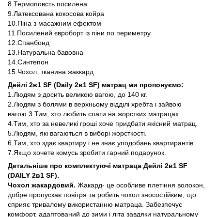
8.Термоповсть посилена
9.Латексована кокосова койра
10.Піна з масажним ефектом
11.Посилений євроборт із піни по периметру
12.Спанбонд
13.Натуральна бавовна
14.Синтепон
15.Чохол: тканина жаккард
Дейлі 2в1 SF (Daily 2в1 SF) матрац ми пропонуємо:
1.Людям з досить великою вагою, до 140 кг.
2.Людям з болями в верхньому відділі хребта і зайвою
вагою.3.Тим, хто любить спати на жорстких матрацах.
4.Тим, хто за невеликі гроші хоче придбати якісний матрац.
5.Людям, які вагаються в виборі жорсткості.
6.Тим, хто здає квартиру і не знає уподобань квартирантів.
7.Якщо хочете комусь зробити гарний подарунок.
Детальніше про комплектуючі матраца Дейлі 2в1 SF
(DAILY 2в1 SF).
Чохол жакардовий.
Жакард- це особливе плетіння волокон,
добре пропускає повітря та робить чохол зносостійким, що
сприяє тривалому використанню матраца. Забезпечує
комфорт, адаптований до зими і літа завдяки натуральному