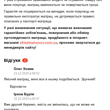
вини покупця, матрац замінюється чи повертаються гроші.
Гарантія не поширюється на випадки, коли покупець не
правильно експлуатує матрац, не дотримується правил,
описаних у паспорті матраца.
У разі виникнення ситуації, що вимагає виконання
гарантійних зобов'язань, повернення або обміну
ортопедичного матраца, придбаного в інтернет-
магазині
skladmatrasov.com.ua
, просимо звертатися до
менеджерів сайту!
Відгуки
12
Олег Хомяк
23.12.2025 в 08:52
Якісний матрац, мені все в ньому подобається. Зручний!
Відповісти
Ірина Бурім
22.12.2025 в 00:47
Вже другий беремо, якість не змінилась, що не може не
радувати.