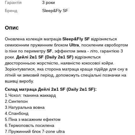
Гарантія
3 роки
Бренд
Sleep&Fly SF
Опис
Оновлена колекція матраців
Sleep&Fly SF
відрізняється
семизонним пружинним блоком
Ultra
, посиленим євробортом
із піни по периметру
SF
, эффектом зима - літо, гарантією 3
роки.
Дейлі 2в1 SF (Daily 2в1 SF)
відрізняється
двосторонньою жорсткістю, наявністю кокосової койри.
Зорієнтуватися, яка сторона матраца краще підійде для сну в
літній чи зимовий період, допоможуть спеціальні позначки на
вшивці виробу.
Склад матраца Дейлі 2в1 SF (Daily 2в1 SF):
1.Чохол: тканина жаккард
2.Синтепон
3.Натуральна вовна
4.Спанбонд
5.Піна з масажним ефектом
6.Термоповсть посилена
7.Пружинний блок 7-zone ultra