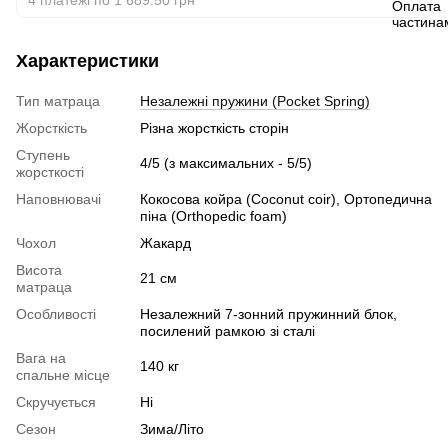
Характеристики
Тип матраца
Незалежні пружини (Pocket Spring)
Жорсткість
Різна жорсткість сторін
Ступень
4/5 (з максимальних - 5/5)
жорсткості
Наповнювачі
Кокосова койра (Coconut coir), Ортопедична
піна (Orthopedic foam)
Чохол
Жакард
Висота
21 см
матраца
Особливості
Незалежний 7-зонний пружинний блок,
посилений рамкою зі сталі
Вага на
140 кг
спальне місце
Скручується
Ні
Сезон
Зима/Літо