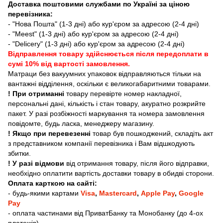
Доставка поштовими службами по Україні за ціною
перевізника:
- "Нова Пошта" (1-3 дні) або кур'єром за адресою (2-4 дні)
- "Meest" (1-3 дні) або кур'єром за адресою (2-4 дні)
- "Delicery" (1-3 дні) або кур'єром за адресою (2-4 дні)
Відправлення товару здійснюється після передоплати в
сумі 10% від вартості замовлення.
Матраци без вакуумних упаковок відправляються тільки на
вантажні відділення, оскільки є великогабаритними товарами.
! При отриманні
товару перевірте номер накладної,
персональні дані, кількість і стан товару, акуратно розкрийте
пакет. У разі розбіжності маркування та номера замовлення
повідомте, будь ласка, менеджеру магазину.
! Якщо при перевезенні
товар був пошкоджений, складіть акт
з представником компанії перевізника і Вам відшкодують
збитки.
! У разі відмови
від отримання товару, після його відправки,
необхідно оплатити вартість доставки товару в обидві сторони.
Оплата карткою на сайті:
- будь-якими картами
Visa
,
Mastercard
,
Apple Pay
,
Google
Pay
- оплата частинами від ПриватБанку та Монобанку (до 4-ох
платежів)