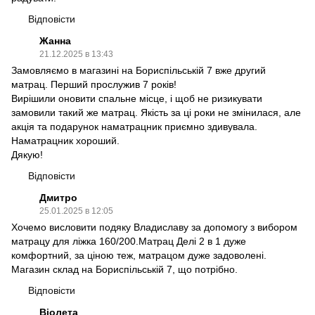
Відповісти
Жанна
21.12.2025 в 13:43
Замовляємо в магазині на Бориспільській 7 вже другий
матрац. Перший прослужив 7 років!
Вирішили оновити спальне місце, і щоб не ризикувати
замовили такий же матрац. Якість за ці роки не змінилася, але
акція та подарунок наматрацник приємно здивувала.
Наматрацник хороший.
Дякую!
Відповісти
Дмитро
25.01.2025 в 12:05
Хочемо висловити подяку Владиславу за допомогу з вибором
матрацу для ліжка 160/200.Матрац Делі 2 в 1 дуже
комфортний, за ціною теж, матрацом дуже задоволені.
Магазин склад на Бориспільській 7, що потрібно.
Відповісти
Віолета