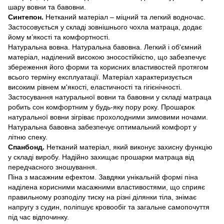
шару вовни та бавовни.
Синтепон.
Нетканий матеріал – міцний та легкий водночас.
Застосовується у складі зовнішнього чохла матраца, додає
йому м’якості та комфортності.
Натуральна вовна. Натуральна бавовна. Легкий і об'ємний
матеріал, наділений високою зносостійкістю, що забезпечує
збереження його форми та корисних властивостей протягом
всього терміну експлуатації. Матеріал характеризується
високим рівнем м'якості, еластичності та гігієнічності.
Застосування натуральної вовни та бавовни у складі матраца
робить сон комфортним у будь-яку пору року. Прошарок
натуральної вовни зігріває прохолодними зимовими ночами.
Натуральна бавовна забезпечує оптимальний комфорт у
літню спеку.
Спанбонд.
Нетканий матеріал, який виконує захисну функцію
у складі виробу. Надійно захищає прошарки матраца від
передчасного зношування.
Піна з масажним ефектом. Завдяки унікальній формі піна
наділена корисними масажними властивостями, що сприяє
правильному розподілу тиску на різні ділянки тіла, знімає
напругу з судин, поліпшує кровообіг та загальне самопочуття
під час відпочинку.