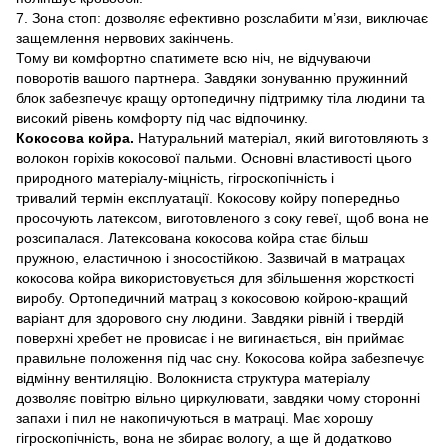
7. Зона стоп: дозволяє ефективно розслабити м’язи, виключає
защемлення нервових закінчень.
Тому ви комфортно спатимете всю ніч, не відчуваючи
поворотів вашого партнера. Завдяки зонуванню пружинний
блок забезпечує кращу ортопедичну підтримку тіла людини та
високий рівень комфорту під час відпочинку.
Кокосова койра.
Натуральний матеріал, який виготовляють з
волокон горіхів кокосової пальми. Основні властивості цього
природного матеріалу-міцність, гігроскопічність і
тривалий термін експлуатації. Кокосову койру попередньо
просочують латексом, виготовленого з соку гевеї, щоб вона не
розсипалася. Латексована кокосова койра стає більш
пружною, еластичною і зносостійкою. Зазвичай в матрацах
кокосова койра використовується для збільшення жорсткості
виробу. Ортопедичний матрац з кокосовою койрою-кращий
варіант для здорового сну людини. Завдяки рівній і твердій
поверхні хребет не провисає і не вигинається, він приймає
правильне положення під час сну. Кокосова койра забезпечує
відмінну вентиляцію. Волокниста структура матеріалу
дозволяє повітрю вільно циркулювати, завдяки чому сторонні
запахи і пил не накопичуються в матраці. Має хорошу
гігроскопічність, вона не збирає вологу, а ще й додатково