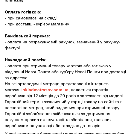
Оплата готівкою:
- при самовивозі на складі
- при доставці - кур'єру магазину
Банківський переказ:
- оплата на розрахунковий рахунок, зазначений у рахунку-
фактурі
Накладений платіж:
- оплата при отриманні товару карткою або готівкою у
відділенні Нової Пошти або кур'єру Нової Пошти при доставці
за адресою
На всі ортопедичні матраци
представлені в інтернет-
магазині
skladmatrasov.com.ua
, надається гарантія
виробника від 12 місяців до 20 років в залежності від моделі.
Гарантійний термін зазначений у картці товару на сайті та в
паспорті на матрац, який видається при отриманні товару.
​​​Гарантійні зобов'язання здійснюються за дотримання
покупцем правил експлуатації та зберігання, вказаних
виробником на упаковці або вкладках до товарів.
У разі отримання бракованої моделі чи псування товару без