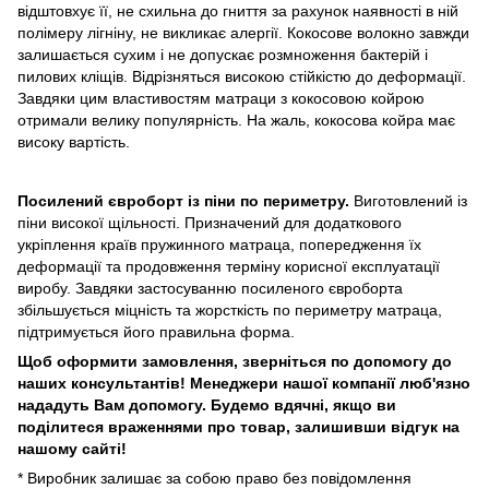
відштовхує її, не схильна до гниття за рахунок наявності в ній
полімеру лігніну, не викликає алергії. Кокосове волокно завжди
залишається сухим і не допускає розмноження бактерій і
пилових кліщів. Відрізняться високою стійкістю до деформації.
Завдяки цим властивостям матраци з кокосовою койрою
отримали велику популярність. На жаль, кокосова койра має
високу вартість.
Посилений євроборт із піни по периметру.
Виготовлений із
піни високої щільності. Призначений для додаткового
укріплення країв пружинного матраца, попередження їх
деформації та продовження терміну корисної експлуатації
виробу. Завдяки застосуванню посиленого євроборта
збільшується міцність та жорсткість по периметру матраца,
підтримується його правильна форма.
Щоб оформити замовлення, зверніться по допомогу до
наших консультантів! Менеджери нашої компанії люб'язно
нададуть Вам допомогу. Будемо вдячні, якщо ви
поділитеся враженнями про товар, залишивши відгук на
нашому сайті!
* Виробник залишає за собою право без повідомлення