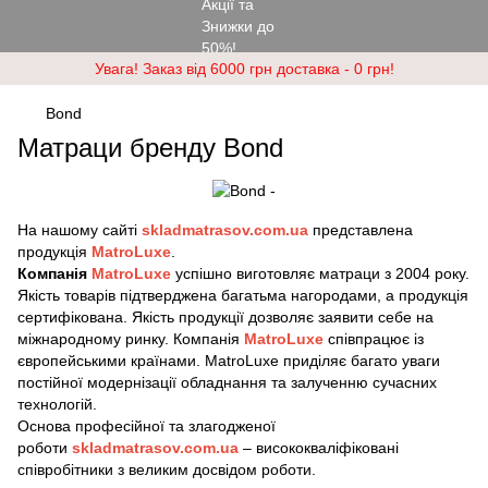
Увага! Заказ від 6000 грн доставка - 0 грн!
Bond
Матраци бренду Bond
На нашому сайті
skladmatrasov.com.ua
представлена
продукція
MatroLuxe
.
Компанія
MatroLuxe
успішно виготовляє матраци з 2004 року.
Якість товарів підтверджена багатьма нагородами, а продукція
сертифікована. Якість продукції дозволяє заявити себе на
міжнародному ринку. Компанія
MatroLuxe
співпрацює із
європейськими країнами. MatroLuxe приділяє багато уваги
постійної модернізації обладнання та залученню сучасних
технологій.
Основа професійної та злагодженої
роботи
skladmatrasov.com.ua
– висококваліфіковані
співробітники з великим досвідом роботи.