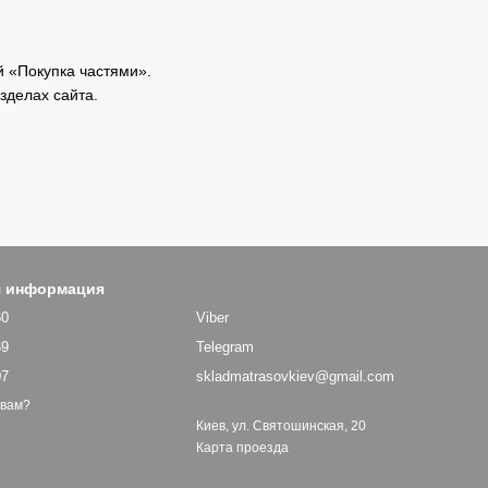
й «Покупка частями».
зделах сайта.
я информация
60
Viber
69
Telegram
07
skladmatrasovkiev@gmail.com
 вам?
Киев, ул. Святошинская, 20
Карта проезда