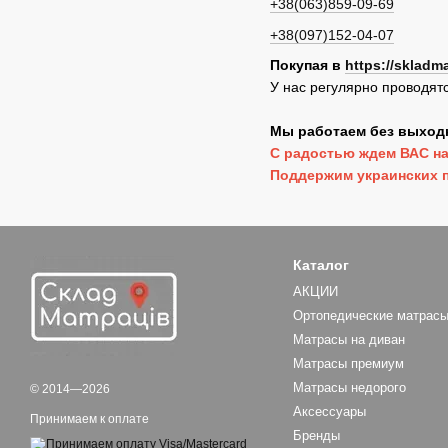
+38(063)859-09-69
+38(097)152-04-07
Покупая в
https://skladm
У нас регулярно проводят
Мы работаем без выходн
С радостью ждем ВАС на
Поддержим украинских п
Каталог
АКЦИИ
Ортопедические матрас
Матрасы на диван
Матраcы премиум
Матрасы недорого
© 2014—2026
Аксессуары
Принимаем к оплате
Бренды