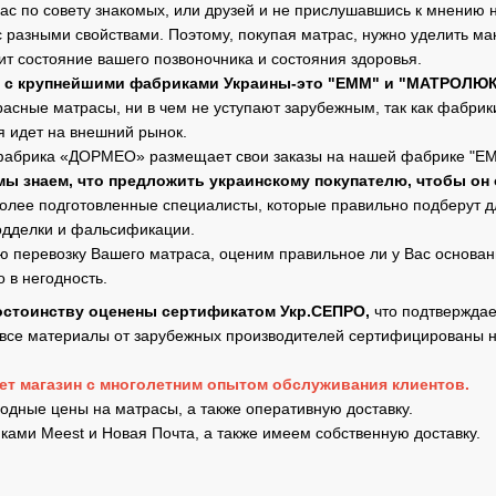
ас по совету знакомых, или друзей и не прислушавшись к мнению 
с разными свойствами. Поэтому, покупая матрас, нужно уделить ма
ит состояние вашего позвоночника и состояния здоровья.
 с крупнейшими фабриками Украины-это "ЕММ" и "МАТРОЛЮКС
расные матрасы, ни в чем не уступают зарубежным, так как фабр
 идет на внешний рынок.
фабрика «ДОРМЕО» размещает свои заказы на нашей фабрике "ЕММ
мы знаем, что предложить украинскому покупателю, чтобы он 
олее подготовленные специалисты, которые правильно подберут для
одделки и фальсификации.
 перевозку Вашего матраса, оценим правильное ли у Вас основание
 в негодность.
остоинству оценены сертификатом Укр.СЕПРО,
что подтверждает
 все материалы от зарубежных производителей сертифицированы не 
нет магазин с многолетним опытом обслуживания клиентов.
дные цены на матрасы, а также оперативную доставку.
ками Meest и Новая Почта, а также имеем собственную доставку.