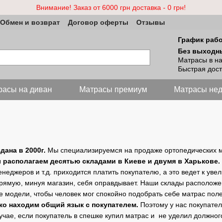
Внимание! Заказ от 6000 грн доставка - 0 грн!
Обмен и возврат
Договор оферты
Отзывы
График раб
Без выходн
Матрасы в н
Быстрая дост
расы на диван
Матраcы премиум
Матрасы нед
ана в 2000г.
Мы специализируемся на продаже ортопедических м
 располагаем десятью складами в Киеве и двумя в Харькове.
неджеров и т.д. приходится платить покупателю, а это ведет к ув
ямую, минуя магазин, себя оправдывает. Наши склады расположен
се модели, чтобы человек мог спокойно подобрать себе матрас пол
гко находим общий язык с покупателем.
Поэтому у нас покупател
учае, если покупатель в спешке купил матрас и не уделил должног