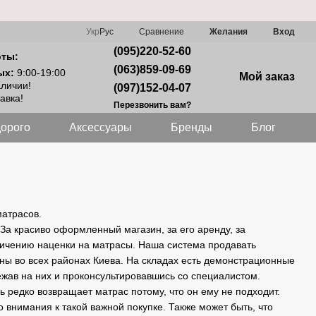
Сравнение
Укр
Рус
Желания
Вход
(095)220-52-60
оты:
(063)859-09-69
ых:
9:00-19:00
Мой заказ
аличии!
(097)152-04-07
авка!
Перезвонить вам?
орого
Аксессуары
Бренды
Блог
атрасов.
За красиво оформленный магазин, за его аренду, за
еличению наценки на матрасы. Наша система продавать
ы во всех районах Киева. На складах есть демонстрационные
ежав на них и проконсультировавшись со специалистом.
ь редко возвращает матрас потому, что он ему не подходит.
о внимания к такой важной покупке. Также может быть, что