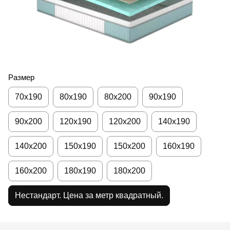
Размер
70x190
80х190
80х200
90х190
90х200
120х190
120х200
140х190
140х200
150х190
150х200
160х190
160х200
180х190
180х200
Нестандарт. Цена за метр квадратный.