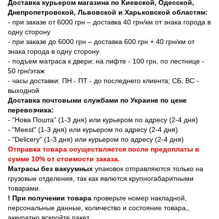
Доставка курьером магазина по Киевской, Одесской,
Днепропетровской, Львовской и Харьковской областям:
- при заказе от 6000 грн – доставка 40 грн/км от знака города в
одну сторону
- при заказе до 6000 грн – доставка 600 грн + 40 грн/км от
знака города в одну сторону
- подъем матраса к двери: на лифте - 100 грн, по лестнице -
50 грн/этаж
- часы доставки: ПН - ПТ - до последнего клиента; СБ, ВС -
выходной
Доставка почтовыми службами по Украине по цене
перевозчика:
- "Нова Пошта" (1-3 дня) или курьером по адресу (2-4 дня)
- "Meest" (1-3 дня) или курьером по адресу (2-4 дня)
- "Delicery" (1-3 дня) или курьером по адресу (2-4 дня)
Отправка товара осуществляется после предоплаты в
сумме 10% от стоимости заказа.
Матрасы без вакуумных
упаковок отправляются только на
грузовые отделения, так как явлются крупногабаритными
товарами.
! При получении товара
проверьте номер накладной,
персональные данные, количество и состояние товара,,
аккуратно вскройте пакет.