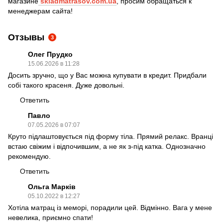
магазине
skladmatrasov.com.ua
, просим обращаться к
менеджерам сайта!
Отзывы
3
Олег Прудко
15.06.2026 в 11:28
Досить зручно, що у Вас можна купувати в кредит. Придбали
собі такого красеня. Дуже довольні.
Ответить
Павло
07.05.2026 в 07:07
Круто підлаштовується під форму тіла. Прямий релакс. Вранці
встаю свіжим і відпочившим, а не як з-під катка. Однозначно
рекомендую.
Ответить
Ольга Марків
05.10.2022 в 12:27
Хотіла матрац із меморі, порадили цей. Відмінно. Вага у мене
невелика, приємно спати!