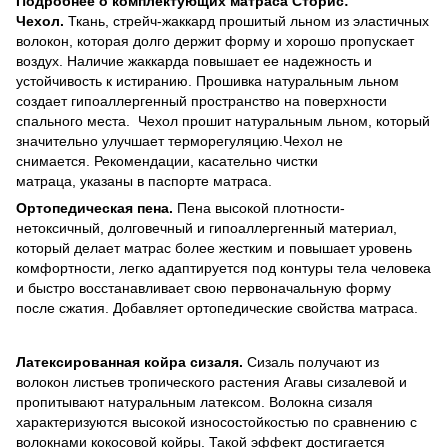
Подробнее о комплектующих матраса Сторис:
Чехол.
Ткань, стрейч-жаккард прошитый льном из эластичных
волокон, которая долго держит форму и хорошо пропускает
воздух. Наличие жаккарда повышает ее надежность и
устойчивость к истиранию. Прошивка натуральным льном
создает гипоаллергенный пространство на поверхности
спального места. Чехол прошит натуральным льном, который
значительно улучшает терморегуляцию.Чехол не
снимается. Рекомендации, касательно чистки
матраца, указаны в паспорте матраса.
Ортопедическая пена.
Пена высокой плотности-
нетоксичный, долговечный и гипоаллергенный материал,
который делает матрас более жестким и повышает уровень
комфортности, легко адаптируется под контуры тела человека
и быстро восстанавливает свою первоначальную форму
после сжатия. Добавляет ортопедические свойства матраса.
Латексированная койра сизаля.
Сизаль получают из
волокон листьев тропического растения Агавы сизалевой и
пропитывают натуральным латексом. Волокна сизаля
характеризуются высокой износостойкостью по сравнению с
волокнами кокосовой койры. Такой эффект достигается