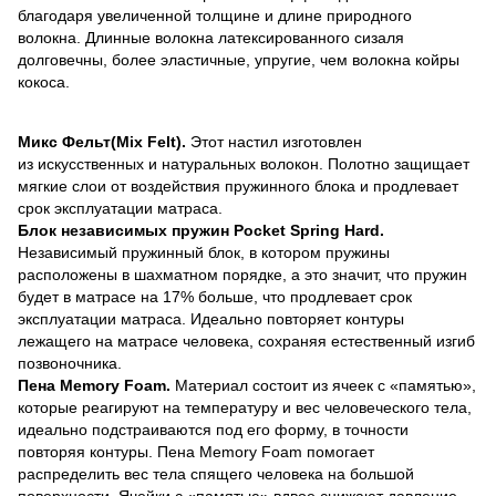
благодаря увеличенной толщине и длине природного
волокна. Длинные волокна латексированного сизаля
долговечны, более эластичные, упругие, чем волокна койры
кокоса.
Микс Фельт(Mix Felt).
Этот настил изготовлен
из искусственных и натуральных волокон. Полотно защищает
мягкие слои от воздействия пружинного блока и продлевает
срок эксплуатации матраса.
Блок независимых пружин Pocket Spring Hard.
Независимый пружинный блок, в котором пружины
расположены в шахматном порядке, а это значит, что пружин
будет в матрасе на 17% больше, что продлевает срок
эксплуатации матраса. Идеально повторяет контуры
лежащего на матрасе человека, сохраняя естественный изгиб
позвоночника.
Пена Memory Foam.
Материал состоит из ячеек с «памятью»,
которые реагируют на температуру и вес человеческого тела,
идеально подстраиваются под его форму, в точности
повторяя контуры. Пена Memory Foam помогает
распределить вес тела спящего человека на большой
поверхности. Ячейки с «памятью» вдвое снижают давление