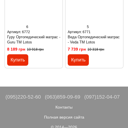
6
5
Артикул: 6772
Артикул: 6771
Гуру Ортопедический матрас -
Веда Ортопедический матрас
Guru ТМ Lotos
- Veda ТМ Lotos
8 189 грн
7 739 грн
10 918 грн
10 318 грн
Купить
Купить
(095)220-52-60
(063)859-09-69
(097)152-04-07
Контакты
Полная версия сайта
© 2014—2026