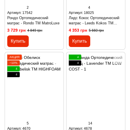
2
4
Артикул: 17542
Артикул: 18025
Рондо Ортопедический
Лидс Кокос Ортопедический
матрас - Rondo ТМ MatroLuxе
матрас - Leeds Kokos ТМ
MatroLuxе
3 729 грн
4 353 грн
4 849 грн
5 660 грн
Купить
Купить
АКЦИЯ
4
−10%
4
4
4
5
14
Артикул: 4670
Артикул: 4678