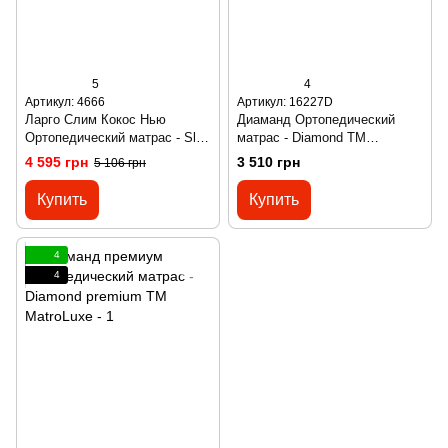
5
4
Артикул: 4666
Артикул: 16227D
Ларго Слим Кокос Нью
Диаманд Ортопедический
Ортопедический матраc - Slim
матрас - Diamond ТМ
Cocos New ТМ Largo
MatroLuxе
4 595 грн
3 510 грн
5 106 грн
Купить
Купить
4
4