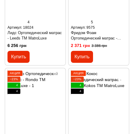
4
5
Артикул: 18024
Артикул: 9575
Лидс Ортопедический матрас
Фридом Фоам
- Leeds ТМ MatroLuxе
Ортопедический матраc -
Freedom Foam ТМ Freedom
6 256 грн
2 371 грн
3 386 грн
Купить
Купить
АКЦИЯ
АКЦИЯ
−23%
−23%
4
4
4
4