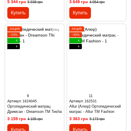
5 344 грн
3 649 грн
5 938 грн
4 054 грн
Купить
Купить
АКЦИЯ
АКЦИЯ
−23%
−35%
4
4
4
4
9
11
Артикул: 1624045
Артикул: 162531
Ортопедический матрац
Allur (Алюр) Ортопедический
Дримсан - Dreamson ТМ Тиsha
матрас - Allur ТМ Fashion
3 159 грн
3 363 грн
4 105 грн
5 173 грн
Купить
Купить