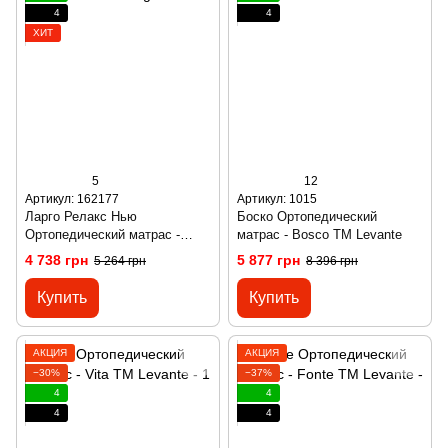
4
4
ХИТ
5
12
Артикул: 162177
Артикул: 1015
Ларго Релакс Нью
Боско Ортопедический
Ортопедический матраc -
матрас - Bosco ТМ Levante
Relax New ТМ Largo
4 738 грн
5 877 грн
5 264 грн
8 396 грн
Купить
Купить
АКЦИЯ
АКЦИЯ
−30%
−37%
4
4
4
4