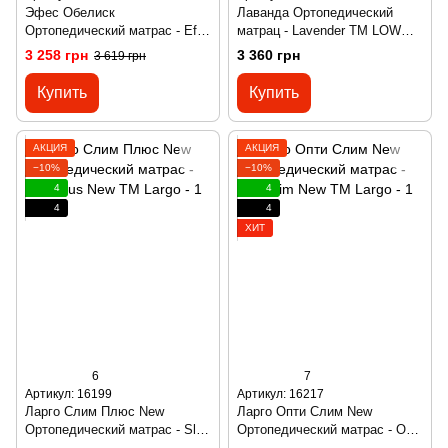
Эфес Обелиск
Лаванда Ортопедический
Ортопедический матраc - Efes
матрац - Lavender ТМ LOW
Obelisk ТМ HIGHFOAM
COST
3 258 грн
3 360 грн
3 619 грн
Купить
Купить
АКЦИЯ
АКЦИЯ
−10%
−10%
4
4
4
4
ХИТ
6
7
Артикул: 16199
Артикул: 16217
Ларго Слим Плюс New
Ларго Опти Слим New
Ортопедический матраc - Slim
Ортопедический матраc - Opti
Plus New ТМ Largo
Slim New ТМ Largo