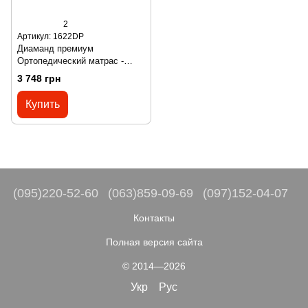
2
Артикул: 1622DP
Диаманд премиум
Ортопедический матрас -
Diamond premium ТМ
3 748 грн
MatroLuxе
Купить
(095)220-52-60
(063)859-09-69
(097)152-04-07
Контакты
Полная версия сайта
© 2014—2026
Укр
Рус