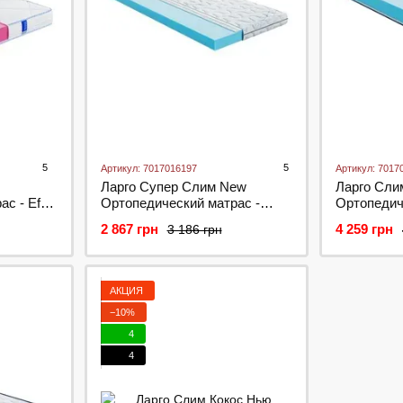
5
5
Артикул: 7017016197
Артикул: 7017
Ларго Супер Слим New
Ларго Сли
аc - Efes
Ортопедический матраc -
Ортопедиче
AM
Super Slim New ТМ Largo
New ТМ La
2 867 грн
4 259 грн
3 186 грн
АКЦИЯ
−10%
4
4