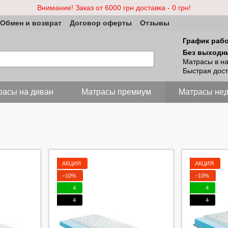
Внимание! Заказ от 6000 грн доставка - 0 грн!
Обмен и возврат
Договор оферты
Отзывы
График раб
Без выходн
Матрасы в н
Быстрая дост
расы на диван
Матраcы премиум
Матрасы нед
АКЦИЯ
АКЦИЯ
−10%
−10%
4
4
4
4