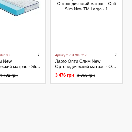
7
7
016198
Артикул: 7017016217
м New
Ларго Опти Слим New
ский матраc - Slim
Ортопедический матраc - Opti
rgo
Slim New ТМ Largo
3 476 грн
4 732 грн
3 863 грн