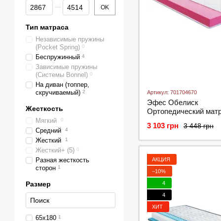
От Цена, грн
До Цена, грн
OK
Тип матраса
Независимые пружины
(Pocket Spring)
0
Беспружинный
4
Зависимые пружины
(Системы Bonnel)
0
На диван (топпер,
скручиваемый)
2
Артикул: 701704670
Эфес Обелиск
Жесткость
Ортопедический матр
Obelisk ТМ HIGHFO
Мягкий
0
3 103 грн
3 448 грн
Средний
4
Жесткий
1
Жесткий+ (5)
0
АКЦИЯ
Разная жесткость
сторон
1
−10%
4
Размер
4
ХИТ
65х180
1