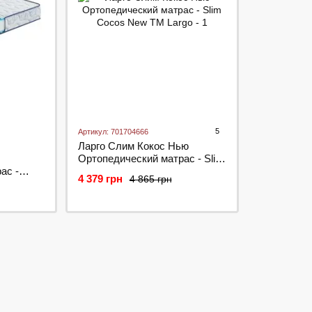
5
Артикул: 701704666
Ларго Слим Кокос Нью
Ортопедический матраc - Slim
аc -
Cocos New ТМ Largo
4 379 грн
4 865 грн