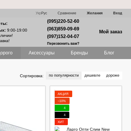
Сравнение
Укр
Рус
Желания
Вход
(095)220-52-60
оты:
(063)859-09-69
ых:
9:00-19:00
Мой заказ
аличии!
(097)152-04-07
авка!
Перезвонить вам?
орого
Аксессуары
Бренды
Блог
по популярности
дешевле
дороже
Сортировка:
АКЦИЯ
−10%
4
4
ХИТ