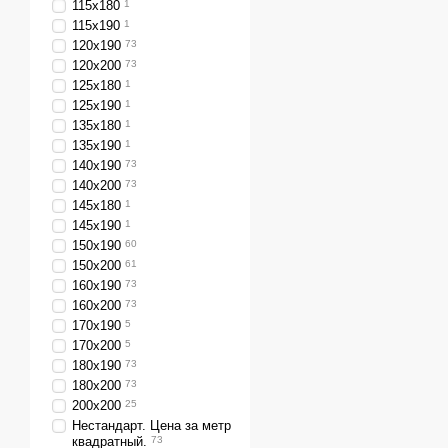
115х180
1
115х190
1
120х190
73
120х200
73
125х180
1
125х190
1
135х180
1
135х190
1
140х190
73
140х200
73
145х180
1
145х190
1
150х190
60
150х200
61
160х190
73
160х200
73
170х190
5
170х200
5
180х190
73
180х200
73
200х200
25
Нестандарт. Цена за метр
квадратный.
73