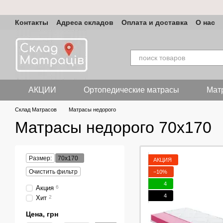
Перейти к основному контенту
Контакты
Адреса складов
Оплата и доставка
О нас
АКЦИИ
Ортопедические матрасы
Мат
Склад Матрасов
Матрасы недорого
Матрасы недорого 70х170
Размер:
70х170
АКЦИЯ
Очистить фильтр
−10%
4
Акция
6
4
Хит
2
Цена, грн