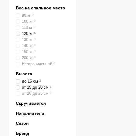
Вес на спальное место
90 кг
0
100 кг
0
110 кг
0
120 кг
6
130 кг
0
140 кг
0
150 кг
0
200 кг
0
Неограниченный
0
Высота
до 15 см
3
от 15 до 20 см
3
от 20 до 25 см
0
Скручивается
Наполнители
Сезон
Бренд