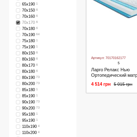
65х190
1
70х150
6
70х160
6
70х170
6
70х180
6
70x190
64
75х180
1
75х190
1
80х150
6
Артикул: 70170162177
80х160
6
5
80х170
6
Ларго Релакс Нью
80х180
6
Ортопедический матр
80х190
73
Relax New ТМ Largo
80х200
73
4 514 грн
5 015 грн
85х180
1
85х190
1
90х190
73
90х200
73
95х180
1
95х190
1
110х190
4
110х200
4