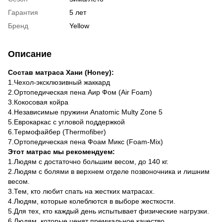
Гарантия
5 лет
Бренд
Yellow
Описание
Состав матраса Хани (Honey):
1.Чехол-эксклюзивный жаккард
2.Ортопедическая пена Аир Фом (Air Foam)
3.Кокосовая койра
4.Независимые пружини Anatomic Multy Zone 5
5.Еврокаркас с угловой поддержкой
6.Термофайбер (Thermofiber)
7.Ортопедическая пена Фоам Микс (Foam-Мix)
Этот матрас мы рекомендуем:
1.Людям с достаточно большим весом, до 140 кг.
2.Людям с болями в верхнем отделе позвоночника и лишним
весом.
3.Тем, кто любит спать на жестких матрасах.
4.Людям, которые колеблются в выборе жесткости.
5.Для тех, кто каждый день испытывает физические нагрузки.
6.Людям, которые ценят премиальное качество.