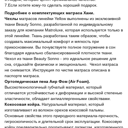
7.Если хотите кому-то сделать хороший подарок.
Подробнее о комплектующих матраса Хани.
Чехлы
матрасов линейки Yellow выполнены из эксклюзивной
ткани Beauty Sonno, разработанной по индивидуальному
заказу для компании Matroluxe, которая используется только в
этой линейке. Ткань разработана таким образом, чтобы
создавать максимальный комфорт и мягкость при
прикосновении. Вы почувствуете полное погружение в сон
благодаря идеально сбалансированной плотности ткани.
Чехол из ткани Beauty Sonno - это идеальное решение для
сна, отдыхайте физически и эмоционально. Чехол матраса
не снимается. Инструкция по чистке матраса описана в
паспорте матраса.
Ортопедическая пена Аир Фом (Air Foam).
Высокотехнологичный губчатый материал, который
отличается устойчивостью к деформации и высокой степенью
эластичности, обладает антиаллергенными свойствами.
Кокосовая койра.
Натуральный материал, который
изготавливают из волокон орехов кокосовой пальмы.
Основные свойства этого природного материала-прочность,
гигроскопичность и длительной срок эксплуатации. Кокосовую
койру предварительно пропитывают латексом, изготовленного