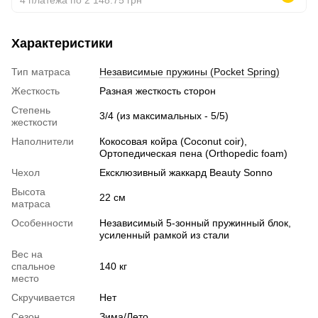
Характеристики
Тип матраса
Независимые пружины (Pocket Spring)
Жесткость
Разная жесткость сторон
Степень
3/4 (из максимальных - 5/5)
жесткости
Наполнители
Кокосовая койра (Coconut coir),
Ортопедическая пена (Orthopedic foam)
Чехол
Ексклюзивный жаккард Beauty Sonno
Высота
22 см
матраса
Особенности
Независимый 5-зонный пружинный блок,
усиленный рамкой из стали
Вес на
спальное
140 кг
место
Скручивается
Нет
Сезон
Зима/Лето