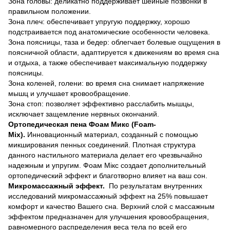
Зона головы: деликатно поддерживает шейные позвонки в
правильном положении.
Зона плеч: обеспечивает упругую поддержку, хорошо
подстраивается под анатомические особенности человека.
Зона поясницы, таза и бедер: облегчает болевые ощущения в
поясничной области, адаптируется к движениям во время сна
и отдыха, а также обеспечивает максимальную поддержку
поясницы.
Зона коленей, голени: во время сна снимает напряжение
мышц и улучшает кровообращение.
Зона стоп: позволяет эффективно расслабить мышцы,
исключает защемление нервных окончаний.
Ортопедическая пена Фоам Микс (Foam-
Мix).
Инновационный материал, созданный с помощью
микширования пенных соединений. Плотная структура
данного настильного материала делает его чрезвычайно
надежным и упругим. Фоам Мікс создает дополнительный
ортопедический эффект и благотворно влияет на ваш сон.
Микромассажный эффект.
По результатам внутренних
исследований микромассажный эффект на 25% повышает
комфорт и качество Вашего сна. Верхний слой с массажным
эффектом предназначен для улучшения кровообращения,
равномерного распределения веса тела по всей его