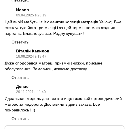
Ответить
Йосип
09.04.2025 в 23:19
Цей виріб мабуть і є ізюменкою колекції матраців Yellow;. Вже
експлуатую його три місяці і за цей термін не маю жодних
нарікань. Влаштовує все. Раджу купувати!
Ответить
Віталій Капилов
18.08.2024 в 13:47
Дуже сподобався матрац, приємні знижки, приємне
обслуговання. Замовили, чекаємо доставку.
Ответить
Денис
29.11.2021 в 11:40
Идеальная модель для тех кто ищет жесткий ортопедический
матрас за недорого. Доставили в день заказа. Все
понравилось !!!)
Ответить