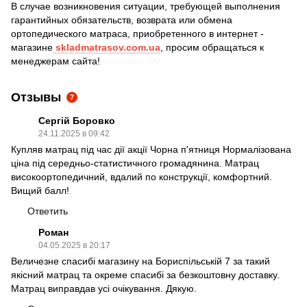
В случае возникновения ситуации, требующей выполнения
гарантийных обязательств, возврата или обмена
ортопедического матраса, приобретенного в интернет -
магазине
skladmatrasov.com.ua
, просим обращаться к
менеджерам сайта!
Отзывы
7
Сергій Боровко
24.11.2025 в 09:42
Купляв матрац під час дії акції Чорна п'ятниця Нормалізована
ціна під середньо-статистичного громадянина. Матрац
високоортопедичний, вдалий по конструкції, комфортний.
Вищий балл!
Ответить
Роман
04.05.2025 в 20:17
Величезне спасибі магазину на Бориспільській 7 за такий
якісний матрац та окреме спасибі за безкоштовну доставку.
Матрац виправдав усі очікування. Дякую.