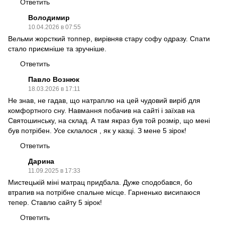
Ответить
Володимир
10.04.2026 в 07:55
Вельми жорсткий топпер, вирівняв стару софу одразу. Спати
стало приємніше та зручніше.
Ответить
Павло Вознюк
18.03.2026 в 17:11
Не знав, не гадав, що натраплю на цей чудовий виріб для
комфортного сну. Навмання побачив на сайті і заїхав на
Святошинську, на склад. А там якраз був той розмір, що мені
був потрібен. Усе склалося , як у казці. З мене 5 зірок!
Ответить
Дарина
11.09.2025 в 17:33
Мистецькій міні матрац придбала. Дуже сподобався, бо
втрапив на потрібне спальне місце. Гарненько висипаюся
тепер. Ставлю сайту 5 зірок!
Ответить