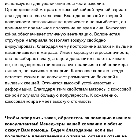
используется для увеличения жесткости изделия.
Ортопедический матрас с кокосовой койрой-лучший вариант
для здорового сна человека. Благодаря ровной и твердой
поверхности позвоночник не провисает и не выгибается, он
принимает правильное положение во время сна. Кокосовая
койра обеспечивает отличную вентиляцию. Волокнистая
структура материала позволяет воздуху свободно
циркулировать, благодаря чему посторонние запахи и пыль не
накапливаются в матрасе. Имеет хорошую гигроскопичность,
она не собирает влагу, а еще и дополнительно отталкивает
ее, не подвержена гниению за счет наличия в ней полимера
лигнина, не вызывает аллергии. Кокосовое волокно всегда
остается сухим и не допускает размножение бактерий и
пылевых клещей. Отличатся высокой устойчивостью к
деформации. Благодаря этим свойствам матрасы с кокосовой
койрой получили большую популярность. К сожалению,
кокосовая койра имеет высокую стоимость.
Чтобы оформить заказ, обратитесь за помощью к нашим
консультантам! Менеджеры нашей компании любезно
окажут Вам помощь. Будем благодарны, если вы
поделитесь впечатлениями о товаре, оставив отзыв на