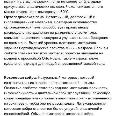
практична в эксплуатации, почти не меняется благодаря
присутствию эластических волокон. Чехол снимается, его
можно стирать при температуре 30˚С.
Ортопедическая пена.
Нетоксичный, долговечный и
гипоаллергенный материал. Благодаря особенностям
ортопедической пены способствует правильному
распределению давления на различные участки тела,
снимает напряжение с сосудов и улучшает кровообращение
во время сна. Высокий уровень плотности материала
улучшает ортопедические свойства мини - матраса. Если вы
любите спать на жестком матрасе, обратите внимание на
модели с прослойкой Orto Foam. Такие матрасы также
идеально подходят для людей с повышенной массой тела.
Кокосовая койра.
Натуральный материал, который
изготавливают из волокон орехов кокосовой пальмы.
Основные свойства этого природного материала-прочность,
гигроскопичность и длительной срок эксплуатации. Кокосовую
койру предварительно пропитывают латексом, изготовленного
из сока гевеи, чтобы она не рассыпалась. Латексированная
кокосовая койра становится более упругой, эластичной и
износостойкой. Обычно в матрасах кокосовая койра