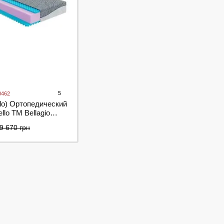
5
0462
lo) Ортопедический
llo ТМ Bellagio
9 670 грн