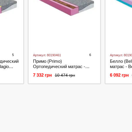
5
6
Артикул: 80190461
Артикул: 8019
едический
Примо (Primo)
Белло (Bel
lagio
Ортопедический матраc -
матраc - Be
Primo ТМ Highfoam
Highfoam
7 332 грн
6 092 грн
10 474 грн