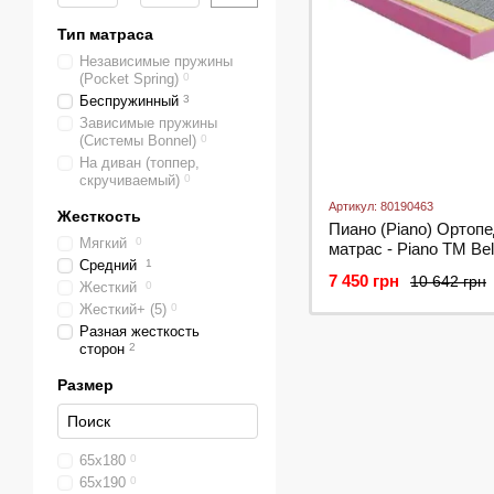
Тип матраса
Независимые пружины
(Pocket Spring)
0
Беспружинный
3
Зависимые пружины
(Системы Bonnel)
0
На диван (топпер,
скручиваемый)
0
Артикул: 80190463
Жесткость
Пиано (Piano) Ортоп
Мягкий
0
матраc - Piano ТМ Bel
Средний
1
Highfoam
7 450 грн
10 642 грн
Жесткий
0
Жесткий+ (5)
0
Разная жесткость
сторон
2
Размер
65х180
0
65х190
0