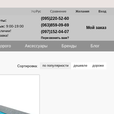
Сравнение
Укр
Рус
Желания
Вход
(095)220-52-60
оты:
(063)859-09-69
ых:
9:00-19:00
Мой заказ
аличии!
(097)152-04-07
авка!
Перезвонить вам?
орого
Аксессуары
Бренды
Блог
по популярности
дешевле
дороже
Сортировка: