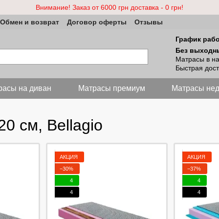
Внимание! Заказ от 6000 грн доставка - 0 грн!
Обмен и возврат
Договор оферты
Отзывы
График раб
Без выходн
Матрасы в н
Быстрая дост
расы на диван
Матраcы премиум
Матрасы нед
0 см, Bellagio
АКЦИЯ
АКЦИЯ
−30%
−37%
4
4
4
4