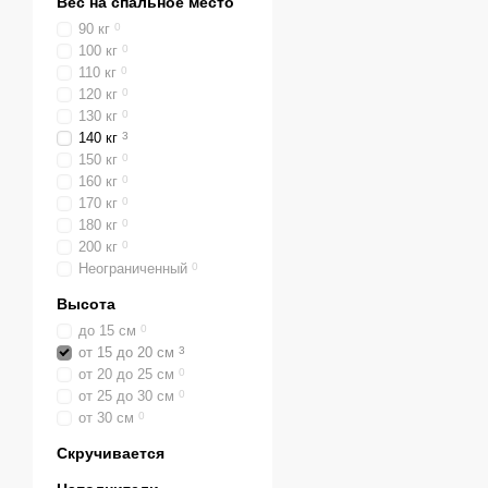
Вес на спальное место
90 кг
0
100 кг
0
110 кг
0
120 кг
0
130 кг
0
140 кг
3
150 кг
0
160 кг
0
170 кг
0
180 кг
0
200 кг
0
Неограниченный
0
Высота
до 15 см
0
от 15 до 20 см
3
от 20 до 25 см
0
от 25 до 30 см
0
от 30 см
0
Скручивается