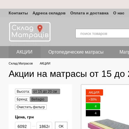
Перейти к основному контенту
Контакты
Адреса складов
Оплата и доставка
О нас
АКЦИИ
Ортопедические матрасы
Мат
Склад Матрасов
АКЦИИ
Акции на матрасы от 15 до 2
Высота:
от 15 до 20 см
АКЦИЯ
Бренд:
Bellagio
−30%
4
Очистить фильтр
4
Цена, грн
От Цена, грн
До Цена, грн
OK