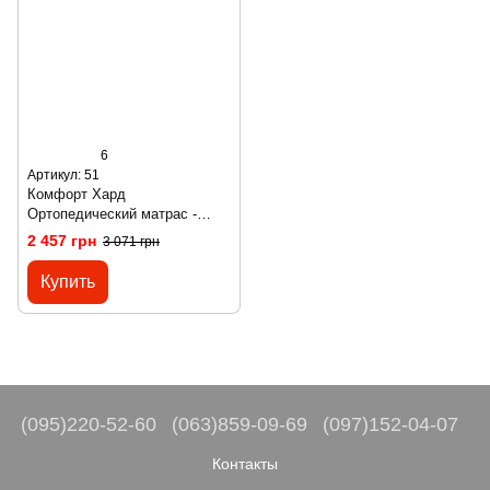
6
Артикул: 51
Комфорт Хард
Ортопедический матраc -
Comfort Hard ТМ ComFort
2 457 грн
3 071 грн
Купить
(095)220-52-60
(063)859-09-69
(097)152-04-07
Контакты